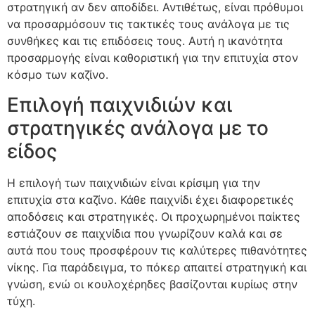
στρατηγική αν δεν αποδίδει. Αντιθέτως, είναι πρόθυμοι
να προσαρμόσουν τις τακτικές τους ανάλογα με τις
συνθήκες και τις επιδόσεις τους. Αυτή η ικανότητα
προσαρμογής είναι καθοριστική για την επιτυχία στον
κόσμο των καζίνο.
Επιλογή παιχνιδιών και
στρατηγικές ανάλογα με το
είδος
Η επιλογή των παιχνιδιών είναι κρίσιμη για την
επιτυχία στα καζίνο. Κάθε παιχνίδι έχει διαφορετικές
αποδόσεις και στρατηγικές. Οι προχωρημένοι παίκτες
εστιάζουν σε παιχνίδια που γνωρίζουν καλά και σε
αυτά που τους προσφέρουν τις καλύτερες πιθανότητες
νίκης. Για παράδειγμα, το πόκερ απαιτεί στρατηγική και
γνώση, ενώ οι κουλοχέρηδες βασίζονται κυρίως στην
τύχη.