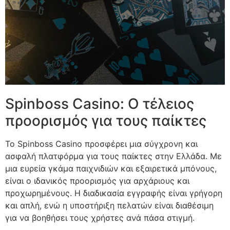
Spinboss Casino: Ο τέλειος
προορισμός για τους παίκτες
Το Spinboss Casino προσφέρει μια σύγχρονη και
ασφαλή πλατφόρμα για τους παίκτες στην Ελλάδα. Με
μια ευρεία γκάμα παιχνιδιών και εξαιρετικά μπόνους,
είναι ο ιδανικός προορισμός για αρχάριους και
προχωρημένους. Η διαδικασία εγγραφής είναι γρήγορη
και απλή, ενώ η υποστήριξη πελατών είναι διαθέσιμη
για να βοηθήσει τους χρήστες ανά πάσα στιγμή.