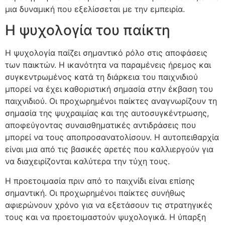
μια δυναμική που εξελίσσεται με την εμπειρία.
Η ψυχολογία του παίκτη
Η ψυχολογία παίζει σημαντικό ρόλο στις αποφάσεις
των παικτών. Η ικανότητα να παραμένεις ήρεμος και
συγκεντρωμένος κατά τη διάρκεια του παιχνιδιού
μπορεί να έχει καθοριστική σημασία στην έκβαση του
παιχνιδιού. Οι προχωρημένοι παίκτες αναγνωρίζουν τη
σημασία της ψυχραιμίας και της αυτοσυγκέντρωσης,
αποφεύγοντας συναισθηματικές αντιδράσεις που
μπορεί να τους αποπροσανατολίσουν. Η αυτοπειθαρχία
είναι μια από τις βασικές αρετές που καλλιεργούν για
να διαχειρίζονται καλύτερα την τύχη τους.
Η προετοιμασία πριν από το παιχνίδι είναι επίσης
σημαντική. Οι προχωρημένοι παίκτες συνήθως
αφιερώνουν χρόνο για να εξετάσουν τις στρατηγικές
τους και να προετοιμαστούν ψυχολογικά. Η ύπαρξη