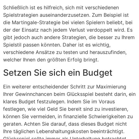
Schließlich ist es hilfreich, sich mit verschiedenen
Spielstrategien auseinanderzusetzen. Zum Beispiel ist
die Martingale-Strategie bei vielen Spielern beliebt, bei
der der Einsatz nach jedem Verlust verdoppelt wird. Es
gibt jedoch auch andere Strategien, die besser zu Ihrem
Spielstil passen könnten. Daher ist es wichtig,
verschiedene Ansätze zu testen und herauszufinden,
welcher Ihnen den größten Erfolg bringt.
Setzen Sie sich ein Budget
Ein weiterer entscheidender Schritt zur Maximierung
Ihrer Gewinnchancen beim Glücksspiel besteht darin, ein
klares Budget festzulegen. Indem Sie im Voraus
festlegen, wie viel Geld Sie bereit sind zu investieren,
können Sie vermeiden, in finanzielle Schwierigkeiten zu
geraten. Achten Sie darauf, dass dieses Budget nicht
Ihre täglichen Lebenshaltungskosten beeinträchtigt.
Glücksspiel sollte immer als Unterhaltung betrachtet