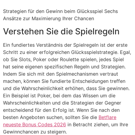
Strategien für den Gewinn beim Glücksspiel Sechs
Ansätze zur Maximierung Ihrer Chancen
Verstehen Sie die Spielregeln
Ein fundiertes Verständnis der Spielregeln ist der erste
Schritt zu einer erfolgreichen Glücksspielstrategie. Egal,
ob Sie Slots, Poker oder Roulette spielen, jedes Spiel
hat seine eigenen spezifischen Regeln und Strategien.
Indem Sie sich mit den Spielmechanismen vertraut
machen, können Sie fundierte Entscheidungen treffen
und die Wahrscheinlichkeit erhöhen, dass Sie gewinnen.
Ein Beispiel ist Poker, bei dem das Wissen um die
Wahrscheinlichkeiten und die Strategien der Gegner
entscheidend für den Erfolg ist. Wenn Sie nach den
besten Angeboten suchen, sollten Sie die
Betflare
neueste Bonus Codes 2026
in Betracht ziehen, um Ihre
Gewinnchancen zu steigern.