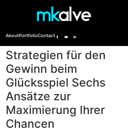
About
Portfolio
Contact
Strategien für den
Gewinn beim
Glücksspiel Sechs
Ansätze zur
Maximierung Ihrer
Chancen