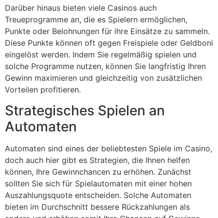
Darüber hinaus bieten viele Casinos auch
Treueprogramme an, die es Spielern ermöglichen,
Punkte oder Belohnungen für ihre Einsätze zu sammeln.
Diese Punkte können oft gegen Freispiele oder Geldboni
eingelöst werden. Indem Sie regelmäßig spielen und
solche Programme nutzen, können Sie langfristig Ihren
Gewinn maximieren und gleichzeitig von zusätzlichen
Vorteilen profitieren.
Strategisches Spielen an
Automaten
Automaten sind eines der beliebtesten Spiele im Casino,
doch auch hier gibt es Strategien, die Ihnen helfen
können, Ihre Gewinnchancen zu erhöhen. Zunächst
sollten Sie sich für Spielautomaten mit einer hohen
Auszahlungsquote entscheiden. Solche Automaten
bieten im Durchschnitt bessere Rückzahlungen als