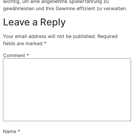
wichtig, um eine angenehme Spielerfahrung zu
gewährleisten und Ihre Gewinne effizient zu verwalten.
Leave a Reply
Your email address will not be published.
Required
fields are marked
*
Comment
*
Name
*