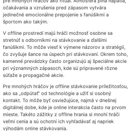
pre mnohých hráčov ako rituál. Atmosféra plná napätia,
očakávania a vzrušenia pred zápasom vytvára
jedinečné emocionálne prepojenie s fanúšikmi a
športom ako takým.
V offline prostredí majú hráči možnosť osobne sa
stretnúť s odborníkmi na stávkovanie a ďalšími
fanúšikmi. To môže viesť k výmene názorov a stratégií,
čo zvyšuje šance na úspech pri stávkovaní. Okrem toho,
kamenné prevádzky často organizujú aj špeciálne akcie
pri významných zápasoch, kde sú pripravené rôzne
súťaže a propagačné akcie.
Pre mnohých hráčov je offline stávkovanie príležitosťou,
ako sa „odpútať“ od technológie a užiť si osobný
kontakt. To môže byť osviežujúce, najmä v dnešnej
digitálnej dobe, kde je online interakcia často na prvom
mieste. Takéto zážitky z offline hrania si mnohí hráči
veľmi cenia a sú ochotní ich vyhľadávať aj napriek
výhodám online stávkovania.