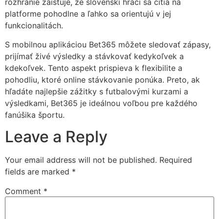
rozhranie zaisťuje, že slovenskí hráči sa cítia na
platforme pohodlne a ľahko sa orientujú v jej
funkcionalitách.
S mobilnou aplikáciou Bet365 môžete sledovať zápasy,
prijímať živé výsledky a stávkovať kedykoľvek a
kdekoľvek. Tento aspekt prispieva k flexibilite a
pohodliu, ktoré online stávkovanie ponúka. Preto, ak
hľadáte najlepšie zážitky s futbalovými kurzami a
výsledkami, Bet365 je ideálnou voľbou pre každého
fanúšika športu.
Leave a Reply
Your email address will not be published.
Required
fields are marked
*
Comment
*