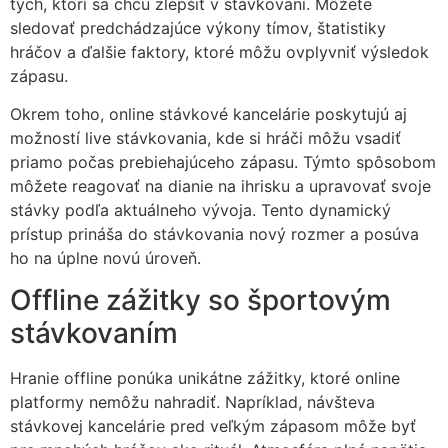
tých, ktorí sa chcú zlepšiť v stávkovaní. Môžete
sledovať predchádzajúce výkony tímov, štatistiky
hráčov a ďalšie faktory, ktoré môžu ovplyvniť výsledok
zápasu.
Okrem toho, online stávkové kancelárie poskytujú aj
možností live stávkovania, kde si hráči môžu vsadiť
priamo počas prebiehajúceho zápasu. Týmto spôsobom
môžete reagovať na dianie na ihrisku a upravovať svoje
stávky podľa aktuálneho vývoja. Tento dynamický
prístup prináša do stávkovania nový rozmer a posúva
ho na úplne novú úroveň.
Offline zážitky so športovým
stávkovaním
Hranie offline ponúka unikátne zážitky, ktoré online
platformy nemôžu nahradiť. Napríklad, návšteva
stávkovej kancelárie pred veľkým zápasom môže byť