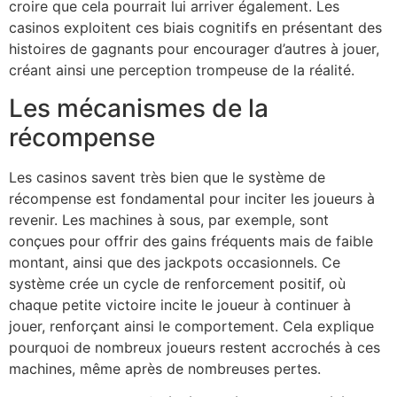
croire que cela pourrait lui arriver également. Les
casinos exploitent ces biais cognitifs en présentant des
histoires de gagnants pour encourager d’autres à jouer,
créant ainsi une perception trompeuse de la réalité.
Les mécanismes de la
récompense
Les casinos savent très bien que le système de
récompense est fondamental pour inciter les joueurs à
revenir. Les machines à sous, par exemple, sont
conçues pour offrir des gains fréquents mais de faible
montant, ainsi que des jackpots occasionnels. Ce
système crée un cycle de renforcement positif, où
chaque petite victoire incite le joueur à continuer à
jouer, renforçant ainsi le comportement. Cela explique
pourquoi de nombreux joueurs restent accrochés à ces
machines, même après de nombreuses pertes.