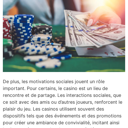
De plus, les motivations sociales jouent un rôle
important. Pour certains, le casino est un lieu de
rencontre et de partage. Les interactions sociales, que
ce soit avec des amis ou d’autres joueurs, renforcent le
plaisir du jeu. Les casinos utilisent souvent des
dispositifs tels que des événements et des promotions
pour créer une ambiance de convivialité, incitant ainsi