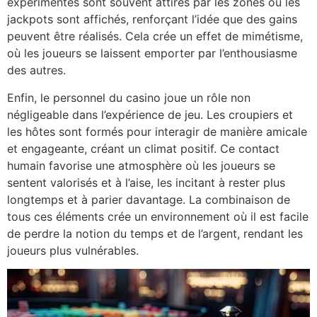
expérimentés sont souvent attirés par les zones où les
jackpots sont affichés, renforçant l’idée que des gains
peuvent être réalisés. Cela crée un effet de mimétisme,
où les joueurs se laissent emporter par l’enthousiasme
des autres.
Enfin, le personnel du casino joue un rôle non
négligeable dans l’expérience de jeu. Les croupiers et
les hôtes sont formés pour interagir de manière amicale
et engageante, créant un climat positif. Ce contact
humain favorise une atmosphère où les joueurs se
sentent valorisés et à l’aise, les incitant à rester plus
longtemps et à parier davantage. La combinaison de
tous ces éléments crée un environnement où il est facile
de perdre la notion du temps et de l’argent, rendant les
joueurs plus vulnérables.