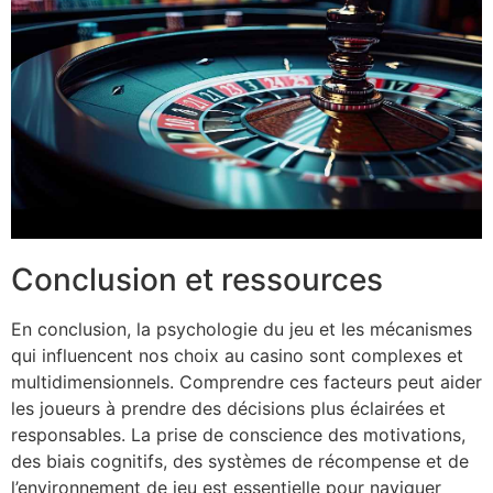
Conclusion et ressources
En conclusion, la psychologie du jeu et les mécanismes
qui influencent nos choix au casino sont complexes et
multidimensionnels. Comprendre ces facteurs peut aider
les joueurs à prendre des décisions plus éclairées et
responsables. La prise de conscience des motivations,
des biais cognitifs, des systèmes de récompense et de
l’environnement de jeu est essentielle pour naviguer