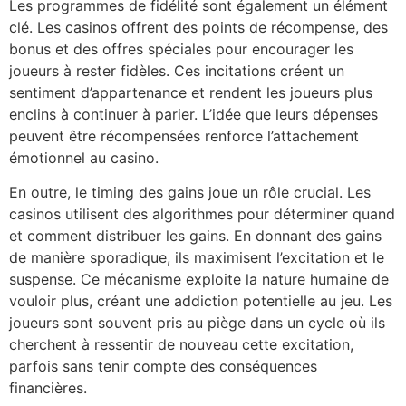
Les programmes de fidélité sont également un élément
clé. Les casinos offrent des points de récompense, des
bonus et des offres spéciales pour encourager les
joueurs à rester fidèles. Ces incitations créent un
sentiment d’appartenance et rendent les joueurs plus
enclins à continuer à parier. L’idée que leurs dépenses
peuvent être récompensées renforce l’attachement
émotionnel au casino.
En outre, le timing des gains joue un rôle crucial. Les
casinos utilisent des algorithmes pour déterminer quand
et comment distribuer les gains. En donnant des gains
de manière sporadique, ils maximisent l’excitation et le
suspense. Ce mécanisme exploite la nature humaine de
vouloir plus, créant une addiction potentielle au jeu. Les
joueurs sont souvent pris au piège dans un cycle où ils
cherchent à ressentir de nouveau cette excitation,
parfois sans tenir compte des conséquences
financières.