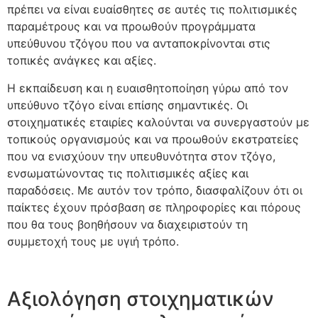
πρέπει να είναι ευαίσθητες σε αυτές τις πολιτισμικές
παραμέτρους και να προωθούν προγράμματα
υπεύθυνου τζόγου που να ανταποκρίνονται στις
τοπικές ανάγκες και αξίες.
Η εκπαίδευση και η ευαισθητοποίηση γύρω από τον
υπεύθυνο τζόγο είναι επίσης σημαντικές. Οι
στοιχηματικές εταιρίες καλούνται να συνεργαστούν με
τοπικούς οργανισμούς και να προωθούν εκστρατείες
που να ενισχύουν την υπευθυνότητα στον τζόγο,
ενσωματώνοντας τις πολιτισμικές αξίες και
παραδόσεις. Με αυτόν τον τρόπο, διασφαλίζουν ότι οι
παίκτες έχουν πρόσβαση σε πληροφορίες και πόρους
που θα τους βοηθήσουν να διαχειριστούν τη
συμμετοχή τους με υγιή τρόπο.
Αξιολόγηση στοιχηματικών