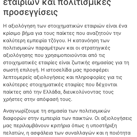
εταιριών και πολιτισμικές
προσεγγίσεις
Η αξιολόγηση των στοιχηματικών εταιριών είναι ένα
κρίσιμο βήμα για τους παίκτες που αναζητούν την
καλύτερη εμπειρία τζόγου. Η κατανόηση των
πολιτισμικών παραμέτρων και οι στρατηγικές
αξιολόγησης που χρησιμοποιούνται από τις
στοιχηματικές εταιρίες είναι ζωτικής σημασίας για τη
σωστή επιλογή. Η ιστοσελίδα μας προσφέρει
λεπτομερείς αξιολογήσεις και πληροφορίες για τις
καλύτερες στοιχηματικές εταιρίες που δέχονται
παίκτες από την Ελλάδα, διευκολύνοντας τους
χρήστες στην απόφασή τους.
Αναγνωρίζουμε τη σημασία των πολιτισμικών
διαφορών στην εμπειρία των παικτών. Οι αξιολογήσεις
μας περιλαμβάνουν κριτήρια όπως η υποστήριξη
πελατών, η ασφάλεια των συναλλαγών και η ποιότητα