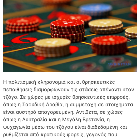
Η πολιτισμική κληρονομιά και οι θρησκευτικές
πεποιθήσεις διαμορφώνουν τις στάσεις απέναντι στον
τζόγο. Σε χώρες με ισχυρές θρησκευτικές επιρροές,
όπως η Σαουδική Αραβία, η συμμετοχή σε στοιχήματα
είναι αυστηρά απαγορευμένη. Αντίθετα, σε χώρες
όπως η Αυστραλία και η Μεγάλη Βρετανία, η
ψυχαγωγία μέσω του τζόγου είναι διαδεδομένη και
ρυθμίζεται από κρατικούς φορείς, γεγονός που