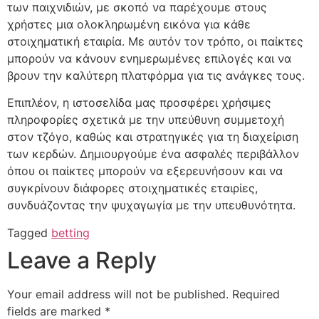
των παιχνιδιών, με σκοπό να παρέχουμε στους
χρήστες μια ολοκληρωμένη εικόνα για κάθε
στοιχηματική εταιρία. Με αυτόν τον τρόπο, οι παίκτες
μπορούν να κάνουν ενημερωμένες επιλογές και να
βρουν την καλύτερη πλατφόρμα για τις ανάγκες τους.
Επιπλέον, η ιστοσελίδα μας προσφέρει χρήσιμες
πληροφορίες σχετικά με την υπεύθυνη συμμετοχή
στον τζόγο, καθώς και στρατηγικές για τη διαχείριση
των κερδών. Δημιουργούμε ένα ασφαλές περιβάλλον
όπου οι παίκτες μπορούν να εξερευνήσουν και να
συγκρίνουν διάφορες στοιχηματικές εταιρίες,
συνδυάζοντας την ψυχαγωγία με την υπευθυνότητα.
Tagged
betting
Leave a Reply
Your email address will not be published.
Required
fields are marked
*