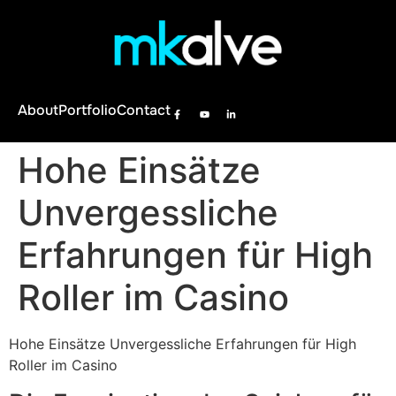
About
Portfolio
Contact
Hohe Einsätze
Unvergessliche
Erfahrungen für High
Roller im Casino
Hohe Einsätze Unvergessliche Erfahrungen für High
Roller im Casino