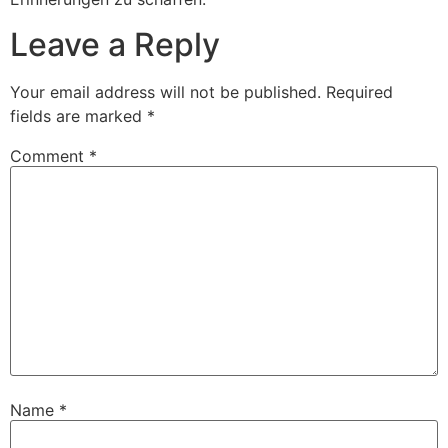
Leave a Reply
Your email address will not be published.
Required
fields are marked
*
Comment
*
Name
*