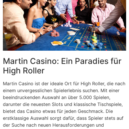
Martin Casino: Ein Paradies für
High Roller
Martin Casino ist der ideale Ort für High Roller, die nach
einem unvergesslichen Spielerlebnis suchen. Mit einer
beeindruckenden Auswahl an über 5.000 Spielen,
darunter die neuesten Slots und klassische Tischspiele,
bietet das Casino etwas für jeden Geschmack. Die
erstklassige Auswahl sorgt dafür, dass Spieler stets auf
der Suche nach neuen Herausforderungen und