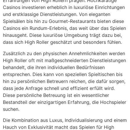
Erfahrungen von High Rollern prägen. Hochkarätige
Casinos investieren erheblich in luxuriöse Einrichtungen
und erstklassige Dienstleistungen. Von eleganten
Spielsälen bis hin zu Gourmet-Restaurants bieten diese
Casinos ein Rundum-Erlebnis, das weit über das Spielen
hinausgeht. Diese luxuriöse Umgebung trägt dazu bei,
dass sich High Roller geschätzt und besonders fühlen.
Zusätzlich zu den physischen Annehmlichkeiten werden
High Roller oft mit maßgeschneiderten Dienstleistungen
behandelt, die ihren individuellen Bedürfnissen
entsprechen. Dies kann von speziellen Spieltischen bis
hin zu persönlichen Betreuern reichen, die dafür sorgen,
dass jede Anfrage schnell und effizient erfüllt wird.
Diese persönliche Betreuung ist ein wesentlicher
Bestandteil der einzigartigen Erfahrung, die Hochspieler
suchen.
Die Kombination aus Luxus, Individualisierung und einem
Hauch von Exklusivität macht das Spielen für High