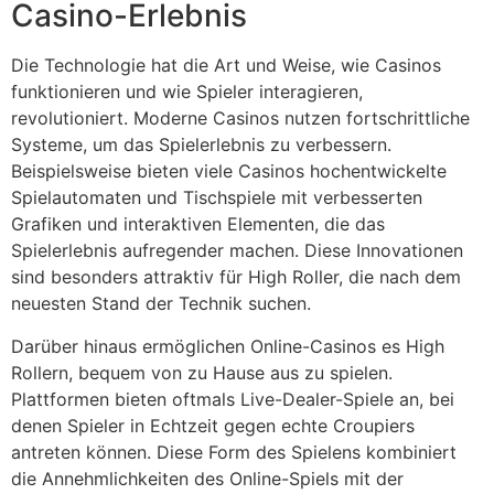
Casino-Erlebnis
Die Technologie hat die Art und Weise, wie Casinos
funktionieren und wie Spieler interagieren,
revolutioniert. Moderne Casinos nutzen fortschrittliche
Systeme, um das Spielerlebnis zu verbessern.
Beispielsweise bieten viele Casinos hochentwickelte
Spielautomaten und Tischspiele mit verbesserten
Grafiken und interaktiven Elementen, die das
Spielerlebnis aufregender machen. Diese Innovationen
sind besonders attraktiv für High Roller, die nach dem
neuesten Stand der Technik suchen.
Darüber hinaus ermöglichen Online-Casinos es High
Rollern, bequem von zu Hause aus zu spielen.
Plattformen bieten oftmals Live-Dealer-Spiele an, bei
denen Spieler in Echtzeit gegen echte Croupiers
antreten können. Diese Form des Spielens kombiniert
die Annehmlichkeiten des Online-Spiels mit der