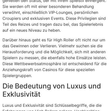
genießen den Status, der mit ihrem Spielstil einhergeht.
Sie werden oft mit einer besonderen Behandlung
verwöhnt, einschließlich VIP-Lounges, persönlichen
Croupiers und exklusiven Events. Diese Privilegien sind
Teil des Reizes und tragen dazu bei, das Spielerlebnis
auf ein neues Niveau zu heben.
Darüber hinaus geht es für High Roller oft nicht nur um
das Gewinnen oder Verlieren. Vielmehr suchen sie die
Herausforderung und die Möglichkeit, sich mit anderen
Spielern zu messen, die ebenfalls hohe Einsätze leisten.
Diese Wettbewerbsatmosphäre ist entscheidend für die
Anziehungskraft von Casinos für diese speziellen
Spielergruppen.
Die Bedeutung von Luxus und
Exklusivität
Luxus und Exklusivität sind Schlüsselbegriffe, die die