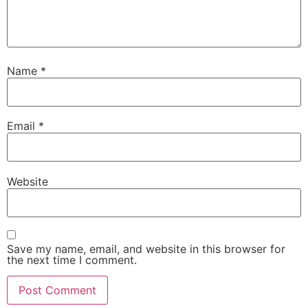
Name
*
Email
*
Website
Save my name, email, and website in this browser for
the next time I comment.