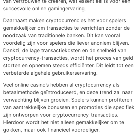
van vertrouwen te creëren, wat essentieel is voor een
succesvolle online gamingervaring.
Daarnaast maken cryptocurrencies het voor spelers
gemakkelijker om transacties te verrichten zonder de
noodzaak van traditionele banken. Dit kan vooral
voordelig zijn voor spelers die liever anoniem blijven.
Dankzij de lage transactiekosten en de snelheid van
cryptocurrency-transacties, wordt het proces van geld
storten en opnemen steeds efficiënter. Dit leidt tot een
verbeterde algehele gebruikerservaring.
Veel online casino’s hebben al cryptocurrency als
betaalmethode geïntroduceerd, en deze trend zal naar
verwachting blijven groeien. Spelers kunnen profiteren
van aantrekkelijke bonussen en promoties die specifiek
zijn ontworpen voor cryptocurrency-transacties.
Hierdoor wordt het niet alleen gemakkelijker om te
gokken, maar ook financieel voordeliger.