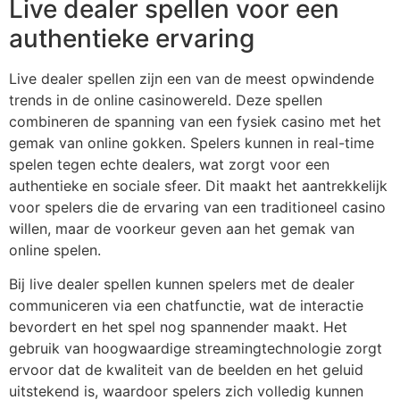
Live dealer spellen voor een
authentieke ervaring
Live dealer spellen zijn een van de meest opwindende
trends in de online casinowereld. Deze spellen
combineren de spanning van een fysiek casino met het
gemak van online gokken. Spelers kunnen in real-time
spelen tegen echte dealers, wat zorgt voor een
authentieke en sociale sfeer. Dit maakt het aantrekkelijk
voor spelers die de ervaring van een traditioneel casino
willen, maar de voorkeur geven aan het gemak van
online spelen.
Bij live dealer spellen kunnen spelers met de dealer
communiceren via een chatfunctie, wat de interactie
bevordert en het spel nog spannender maakt. Het
gebruik van hoogwaardige streamingtechnologie zorgt
ervoor dat de kwaliteit van de beelden en het geluid
uitstekend is, waardoor spelers zich volledig kunnen