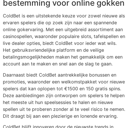
bestemming voor online gokken
ColdBet is een uitstekende keuze voor zowel nieuwe als
ervaren spelers die op zoek zijn naar een spannende
online gokervaring. Met een uitgebreid assortiment aan
casinospellen, waaronder populaire slots, tafelspellen en
live dealer opties, biedt ColdBet voor ieder wat wils.
Het gebruiksvriendelijke platform en de veilige
betalingsmogelijkheden maken het gemakkelijk om een
account aan te maken en snel aan de slag te gaan.
Daarnaast biedt ColdBet aantrekkelijke bonussen en
promoties, waaronder een welkomstpakket voor nieuwe
spelers dat kan oplopen tot €1500 en 150 gratis spins.
Deze aanbiedingen zijn ontworpen om spelers te helpen
het meeste uit hun speelsessies te halen en nieuwe
spellen uit te proberen zonder al te veel risico te nemen.
Dit draagt bij aan een plezierige en lonende ervaring.
ColdBet blijft innoveren door de nieuwste trends in