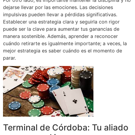
Por otro lado, es importante mantener la disciplina y no
dejarse llevar por las emociones. Las decisiones
impulsivas pueden llevar a pérdidas significativas.
Establecer una estrategia clara y seguirla con rigor
puede ser la clave para aumentar tus ganancias de
manera sostenible. Además, aprender a reconocer
cuándo retirarte es igualmente importante; a veces, la
mejor estrategia es saber cuándo es el momento de
parar.
Terminal de Córdoba: Tu aliado