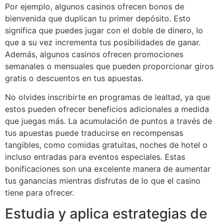
Por ejemplo, algunos casinos ofrecen bonos de
bienvenida que duplican tu primer depósito. Esto
significa que puedes jugar con el doble de dinero, lo
que a su vez incrementa tus posibilidades de ganar.
Además, algunos casinos ofrecen promociones
semanales o mensuales que pueden proporcionar giros
gratis o descuentos en tus apuestas.
No olvides inscribirte en programas de lealtad, ya que
estos pueden ofrecer beneficios adicionales a medida
que juegas más. La acumulación de puntos a través de
tus apuestas puede traducirse en recompensas
tangibles, como comidas gratuitas, noches de hotel o
incluso entradas para eventos especiales. Estas
bonificaciones son una excelente manera de aumentar
tus ganancias mientras disfrutas de lo que el casino
tiene para ofrecer.
Estudia y aplica estrategias de