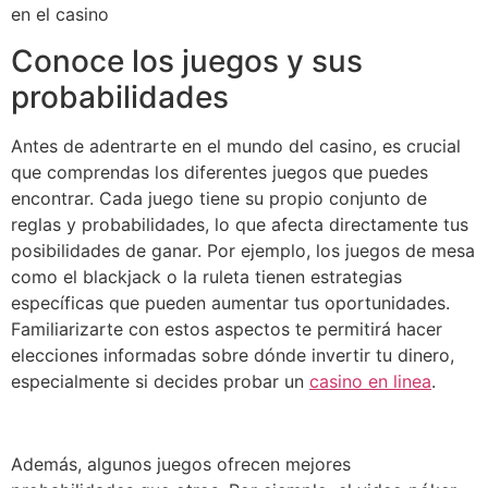
en el casino
Conoce los juegos y sus
probabilidades
Antes de adentrarte en el mundo del casino, es crucial
que comprendas los diferentes juegos que puedes
encontrar. Cada juego tiene su propio conjunto de
reglas y probabilidades, lo que afecta directamente tus
posibilidades de ganar. Por ejemplo, los juegos de mesa
como el blackjack o la ruleta tienen estrategias
específicas que pueden aumentar tus oportunidades.
Familiarizarte con estos aspectos te permitirá hacer
elecciones informadas sobre dónde invertir tu dinero,
especialmente si decides probar un
casino en linea
.
Además, algunos juegos ofrecen mejores