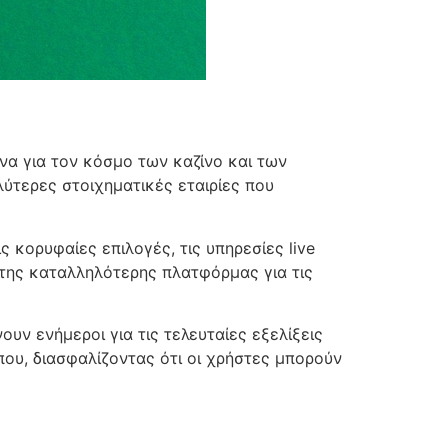
να για τον κόσμο των καζίνο και των
ύτερες στοιχηματικές εταιρίες που
 κορυφαίες επιλογές, τις υπηρεσίες live
ή της καταλληλότερης πλατφόρμας για τις
υν ενήμεροι για τις τελευταίες εξελίξεις
που, διασφαλίζοντας ότι οι χρήστες μπορούν