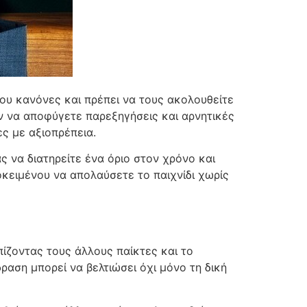
 του κανόνες και πρέπει να τους ακολουθείτε
ν να αποφύγετε παρεξηγήσεις και αρνητικές
ες με αξιοπρέπεια.
ς να διατηρείτε ένα όριο στον χρόνο και
οκειμένου να απολαύσετε το παιχνίδι χωρίς
πίζοντας τους άλλους παίκτες και το
ραση μπορεί να βελτιώσει όχι μόνο τη δική