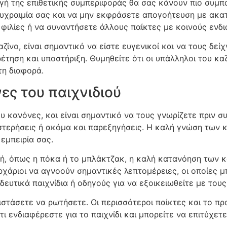
ή της επιθετικής συμπεριφοράς θα σας κάνουν πιο συμπα
ψυχραιμία σας και να μην εκφράσετε απογοήτευση με ακατ
 φιλίες ή να συναντήσετε άλλους παίκτες με κοινούς ενδ
ίνο, είναι σημαντικό να είστε ευγενικοί και να τους δε
τηση και υποστήριξη. Θυμηθείτε ότι οι υπάλληλοι του καζί
τη διαφορά.
ς του παιχνιδιού
του κανόνες, και είναι σημαντικό να τους γνωρίζετε πριν 
τερήσεις ή ακόμα και παρεξηγήσεις. Η καλή γνώση των κ
εμπειρία σας.
ική, όπως η πόκα ή το μπλάκτζακ, η καλή κατανόηση των 
αρχάριοι να αγνοούν σημαντικές λεπτομέρειες, οι οποίες
ευτικά παιχνίδια ή οδηγούς για να εξοικειωθείτε με του
διστάσετε να ρωτήσετε. Οι περισσότεροι παίκτες και το πρ
τι ενδιαφέρεστε για το παιχνίδι και μπορείτε να επιτύχε