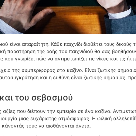
ιού είναι απαραίτητη. Κάθε παιχνίδι διαθέτει τους δικούς
κή παρατήρηση της ροής του παιχνιδιού θα σας βοηθήσου
 που γνωρίζει πώς να αντιμετωπίζει τις νίκες και τις ήττ
ιχείο της συμπεριφοράς στα καζίνο. Είναι ζωτικής σημασία
αυτοσυγκράτηση και η ευθύνη είναι ζωτικής σημασίας, πρ
 και του σεβασμού
ς αξίες που διέπουν την εμπειρία σε ένα καζίνο. Αντιμετω
ουργία μιας ευχάριστης ατμόσφαιρας. Η φιλική αλληλεπίδ
, κάνοντάς τους να αισθάνονται άνετα.