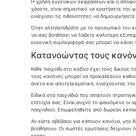
Η χρήση ευγενικών εκφράσεων και η αποφυγ
χάσετε, είναι σημαντικό να κρατήσετε την 
ενισχύσει τις πιθανότητες να δημιουργήσετε
Όταν αλληλεπιδράτε με το προσωπικό του καζ
να σας βοηθήσει να λάβετε καλύτερη εξυπηρέ
ευγενική συμπεριφορά σας μπορεί να κάνει 
Κατανοώντας τους κανόνε
Κάθε παιχνίδι στο καζίνο έχει τους δικούς 
τους κανόνες μπορεί να προκαλέσουν καθυσ
άνετα και αποτελεσματικά, ενισχύοντας την 
Ειδικά στα παιχνίδια που απαιτούν στρατηγ
επιτυχία σας. Είναι συχνό το φαινόμενο οι 
παιχνιδιού. Επωφεληθείτε από δωρεάν εκπαιδ
Αν είστε αβέβαιοι για κάποιον κανόνα, μην 
βοηθήσουν. Οι σωστές ερωτήσεις δείχνουν ό
τρόπο.