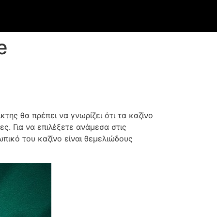
e
ίκτης θα πρέπει να γνωρίζει ότι τα καζίνο
ς. Για να επιλέξετε ανάμεσα στις
ωπικό του καζίνο είναι θεμελιώδους