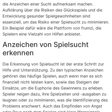
die Anzeichen einer Sucht aufmerksam machen.
Aufklärung über die Risiken des Glücksspiels und die
Entwicklung gesunder Spielgewohnheiten sind
essenziell, um das Risiko einer Spielsucht zu minimieren.
Ein Beispiel dafür wäre die Plattform von frumzi, die
Spielern eine Vielzahl von Hilfen anbietet.
Anzeichen von Spielsucht
erkennen
Die Erkennung von Spielsucht ist der erste Schritt zur
Hilfe und Unterstützung. Zu den typischen Anzeichen
gehören das häufige Spielen, auch wenn man es sich
finanziell nicht leisten kann, sowie das Steigern der
Einsätze, um die Euphorie des Gewinnens zu erleben.
Spieler neigen dazu, ihre Spielzeiten und -ausgaben zu
leugnen oder zu minimieren, was die Identifizierung des
Problems erschwert. Auch das Empfinden von Angst