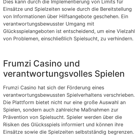
Dies kann durch die Implementierung von Limits für
Einsätze und Spielzeiten sowie durch die Bereitstellung
von Informationen über Hilfsangebote geschehen. Ein
verantwortungsbewusster Umgang mit
Glücksspielangeboten ist entscheidend, um eine Vielzahl
von Problemen, einschließlich Spielsucht, zu verhindern.
Frumzi Casino und
verantwortungsvolles Spielen
Frumzi Casino hat sich der Förderung eines
verantwortungsbewussten Spielverhaltens verschrieben.
Die Plattform bietet nicht nur eine große Auswahl an
Spielen, sondern auch zahlreiche Maßnahmen zur
Prävention von Spielsucht. Spieler werden über die
Risiken des Glücksspiels informiert und können ihre
Einsätze sowie die Spielzeiten selbstständig begrenzen.