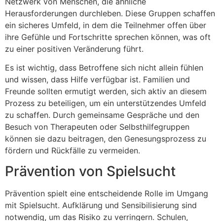
Netzwerk von Menschen, die ähnliche
Herausforderungen durchleben. Diese Gruppen schaffen
ein sicheres Umfeld, in dem die Teilnehmer offen über
ihre Gefühle und Fortschritte sprechen können, was oft
zu einer positiven Veränderung führt.
Es ist wichtig, dass Betroffene sich nicht allein fühlen
und wissen, dass Hilfe verfügbar ist. Familien und
Freunde sollten ermutigt werden, sich aktiv an diesem
Prozess zu beteiligen, um ein unterstützendes Umfeld
zu schaffen. Durch gemeinsame Gespräche und den
Besuch von Therapeuten oder Selbsthilfegruppen
können sie dazu beitragen, den Genesungsprozess zu
fördern und Rückfälle zu vermeiden.
Prävention von Spielsucht
Prävention spielt eine entscheidende Rolle im Umgang
mit Spielsucht. Aufklärung und Sensibilisierung sind
notwendig, um das Risiko zu verringern. Schulen,