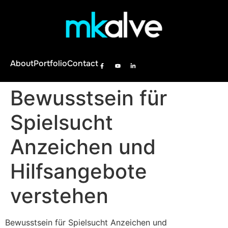
About
Portfolio
Contact
Bewusstsein für
Spielsucht
Anzeichen und
Hilfsangebote
verstehen
Bewusstsein für Spielsucht Anzeichen und