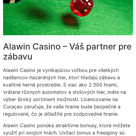
Alawin Casino – Váš partner pre
zábavu
Alawin Casino je vynikajúcou voľbou pre všetkých
nadšencov hazardných hier, ktorí hľadajú zábavu a
kvalitné herné prostredie. S viac ako 2 000 hrami,
vrátane rôznych automatov a stolových hier, máte na
výber široký sortiment možností. Licencovanie na
Curaçao zaručuje, že vaše hranie bude bezpečné a
regulované, čo je dôležité pre zodpovedné hranie.
Alawin Casino ponúka atraktívne bonusy, ktoré môžete
využiť pri svojich hrách. Uvítací bonus a freespiny sú