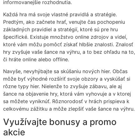
informovanejšie rozhodnutia.
Každá hra má svoje vlastné pravidlá a stratégie.
Predtým, ako začnete hrať, venujte čas pochopeniu
základných pravidiel a stratégií, ktoré sú pre hru
špecifické. Existuje množstvo online zdrojov a videí,
ktoré vám môžu pomôcť získať hlbšie znalosti. Znalosť
hry zvyšuje vaše šance na výhru, a to bez ohľadu na to,
či hráte online alebo offline.
Navyše, nevyhýbajte sa skúšaniu nových hier. Občas
môže byť výhodné rozšíriť svoje obzory a vyskúšať si
rôzne typy hier. Nielenže to zvyšuje zábavu, ale aj
šance na objavenie hry, ktorá vám vyhovuje a v ktorej
sa môžete vyniknúť. Rôznorodosť v hrách prispieva k
celkovému zážitku a môže zlepšiť vaše šance na výhru.
Využívajte bonusy a promo
akcie