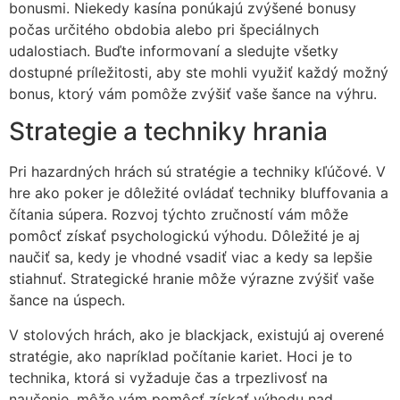
bonusmi. Niekedy kasína ponúkajú zvýšené bonusy
počas určitého obdobia alebo pri špeciálnych
udalostiach. Buďte informovaní a sledujte všetky
dostupné príležitosti, aby ste mohli využiť každý možný
bonus, ktorý vám pomôže zvýšiť vaše šance na výhru.
Strategie a techniky hrania
Pri hazardných hrách sú stratégie a techniky kľúčové. V
hre ako poker je dôležité ovládať techniky bluffovania a
čítania súpera. Rozvoj týchto zručností vám môže
pomôcť získať psychologickú výhodu. Dôležité je aj
naučiť sa, kedy je vhodné vsadiť viac a kedy sa lepšie
stiahnuť. Strategické hranie môže výrazne zvýšiť vaše
šance na úspech.
V stolových hrách, ako je blackjack, existujú aj overené
stratégie, ako napríklad počítanie kariet. Hoci je to
technika, ktorá si vyžaduje čas a trpezlivosť na
naučenie, môže vám pomôcť získať výhodu nad