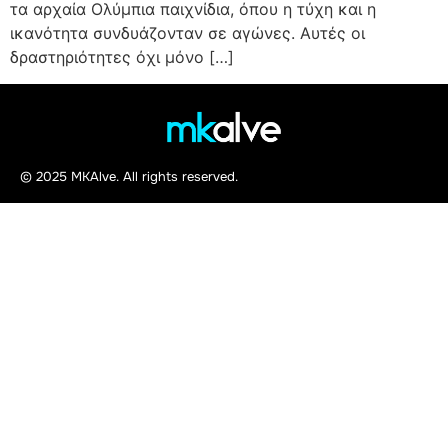
τα αρχαία Ολύμπια παιχνίδια, όπου η τύχη και η
ικανότητα συνδυάζονταν σε αγώνες. Αυτές οι
δραστηριότητες όχι μόνο […]
© 2025 MKAlve. All rights reserved.