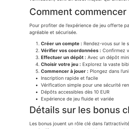
Comment commencer à 
Pour profiter de l’expérience de jeu offerte 
agréable et sécurisée.
Créer un compte :
Rendez-vous sur le si
Vérifier vos coordonnées :
Confirmez vo
Effectuer un dépôt :
Avec un dépôt mini
Choisir votre jeu :
Explorez la vaste bibl
Commencer à jouer :
Plongez dans l’uni
Inscription rapide et facile
Vérification simple pour une sécurité re
Dépôts accessibles dès 10 EUR
Expérience de jeu fluide et variée
Détails sur les bonus 
Les bonus jouent un rôle clé dans l’attractivi