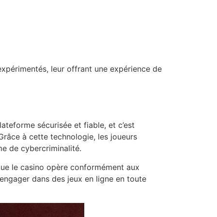
xpérimentés, leur offrant une expérience de
teforme sécurisée et fiable, et c’est
 Grâce à cette technologie, les joueurs
me de cybercriminalité.
t que le casino opère conformément aux
s’engager dans des jeux en ligne en toute