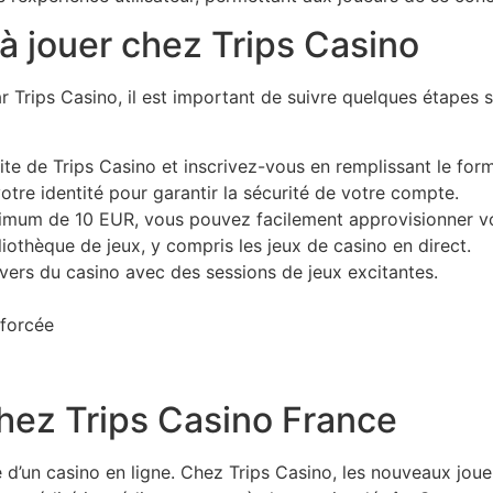
jouer chez Trips Casino
par Trips Casino, il est important de suivre quelques étapes
te de Trips Casino et inscrivez-vous en remplissant le formu
tre identité pour garantir la sécurité de votre compte.
mum de 10 EUR, vous pouvez facilement approvisionner v
iothèque de jeux, y compris les jeux de casino en direct.
vers du casino avec des sessions de jeux excitantes.
nforcée
chez Trips Casino France
té d’un casino en ligne. Chez Trips Casino, les nouveaux jo