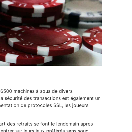
e 6500 machines à sous de divers
La sécurité des transactions est également un
mentation de protocoles SSL, les joueurs
part des retraits se font le lendemain après
entrer sur leurs jeux préférés sans souci.