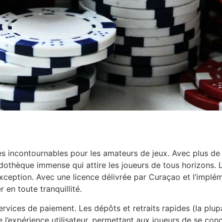
es incontournables pour les amateurs de jeux. Avec plus d
udothèque immense qui attire les joueurs de tous horizons. 
 exception. Avec une licence délivrée par Curaçao et l’implé
 en toute tranquillité.
 services de paiement. Les dépôts et retraits rapides (la plu
e l’expérience utilisateur, permettant aux joueurs de se conc