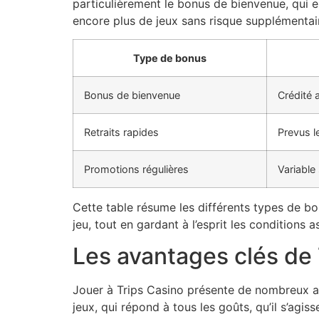
particulièrement le bonus de bienvenue, qui 
encore plus de jeux sans risque supplémentai
Type de bonus
Bonus de bienvenue
Crédité 
Retraits rapides
Prevus l
Promotions régulières
Variable 
Cette table résume les différents types de bon
jeu, tout en gardant à l’esprit les conditions
Les avantages clés de 
Jouer à Trips Casino présente de nombreux ava
jeux, qui répond à tous les goûts, qu’il s’agi