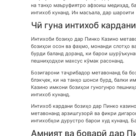
на танҳо маъруфиятро афзоиш медиҳад, ба
интихоб кунанд. Ин масъала, дар шароити
Чӣ гуна интихоб кардани
Интихоби бозиҳо дар Пинко Казино метаво
бозиҳои осон ва фаҳмо, монанди слотҳо в
бурди баланд доранд, ки барои шурӯъкуна
пешниҳодҳои махсус кӯмак расонанд.
Бозигарони таҷрибадор метавонанд ба боз
блэкҷек, ки на танҳо шонси бурд, балки 
Казино имкони бозиҳои гуногунро пешниҳ
интихоб кунанд.
Интихоб кардани бозиҳо дар Пинко казино инчуни
метавонанд арзишгузорӣ ва фикри дигарон
интихобҳои дурустро барои худ кунанд. Ба
Амният ва боварӣ дар П