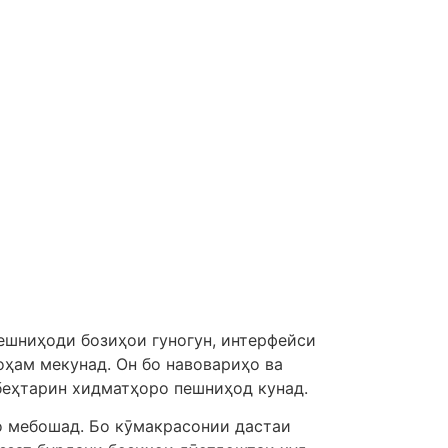
ешниҳоди бозиҳои гуногун, интерфейси
оҳам мекунад. Он бо навовариҳо ва
беҳтарин хидматҳоро пешниҳод кунад.
о мебошад. Бо кӯмакрасонии дастаи