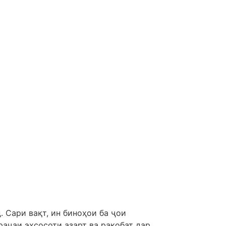
 Сари вақт, ин биноҳои ба ҷои
раҷаи эҳсосоти азарт ва рақобат дар