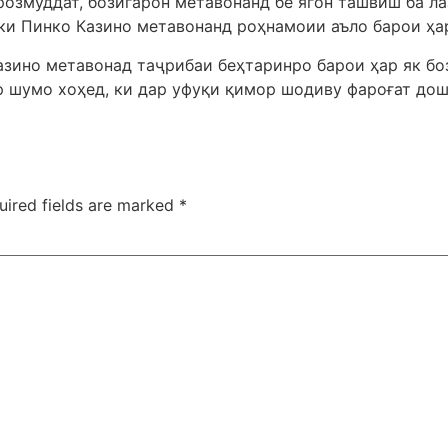
озмуддат, бозигарон метавонанд бе ягон ташвиш ба ла
 ки Пинко Казино метавонанд роҳнамоии аъло барои ҳа
азино метавонад таҷрибаи беҳтаринро барои ҳар як бо
р шумо хоҳед, ки дар уфуқи қимор шодиву фароғат до
uired fields are marked
*