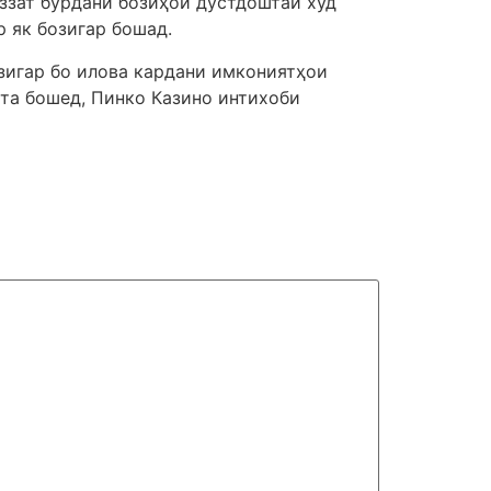
ззат бурдани бозиҳои дӯстдоштаи худ
р як бозигар бошад.
зигар бо илова кардани имкониятҳои
шта бошед, Пинко Казино интихоби