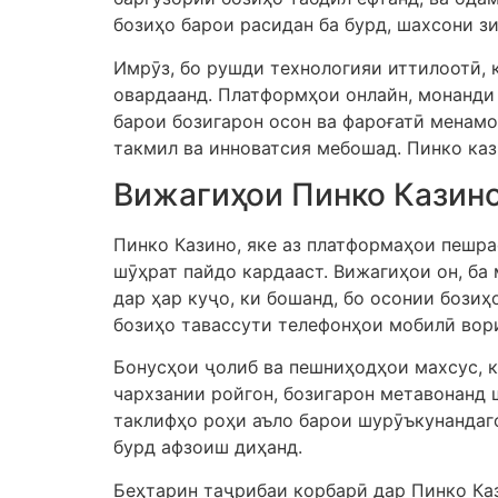
бозиҳо барои расидан ба бурд, шахсони з
Имрӯз, бо рушди технологияи иттилоотӣ, 
овардаанд. Платформҳои онлайн, монанди 
барои бозигарон осон ва фароғатӣ менамо
такмил ва инноватсия мебошад. Пинко ка
Вижагиҳои Пинко Казин
Пинко Казино, яке аз платформаҳои пешра
шӯҳрат пайдо кардааст. Вижагиҳои он, ба
дар ҳар куҷо, ки бошанд, бо осонии бози
бозиҳо тавассути телефонҳои мобилӣ вор
Бонусҳои ҷолиб ва пешниҳодҳои махсус, к
чархзании ройгон, бозигарон метавонанд 
таклифҳо роҳи аъло барои шурӯъкунандаг
бурд афзоиш диҳанд.
Беҳтарин таҷрибаи корбарӣ дар Пинко Ка