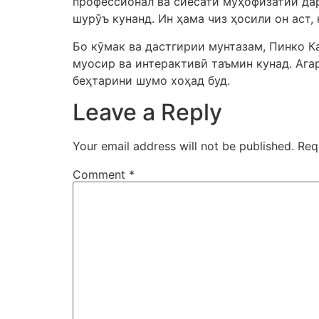
профессионал ва сиёсати муҳофизатии дар
шурӯъ кунанд. Ин ҳама чиз ҳосили он аст,
Бо кӯмак ва дастгирии мунтазам, Пинко К
муосир ва интерактивӣ таъмин кунад. Ага
беҳтарини шумо хоҳад буд.
Leave a Reply
Your email address will not be published.
Req
Comment
*