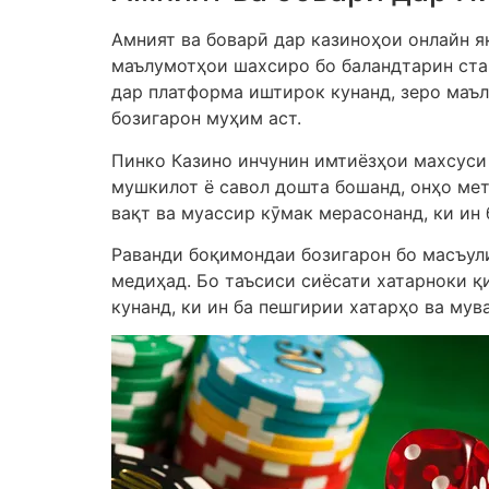
Амният ва боварӣ дар казиноҳои онлайн я
маълумотҳои шахсиро бо баландтарин ста
дар платформа иштирок кунанд, зеро маъ
бозигарон муҳим аст.
Пинко Казино инчунин имтиёзҳои махсуси 
мушкилот ё савол дошта бошанд, онҳо мет
вақт ва муассир кӯмак мерасонанд, ки ин
Раванди боқимондаи бозигарон бо масъули
медиҳад. Бо таъсиси сиёсати хатарноки қ
кунанд, ки ин ба пешгирии хатарҳо ва му