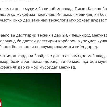
к самти хеле муҳим ба ҳисоб меравад. Пинко Казино б
ндартҳо муҳофизат мекунад. Ин имкон медиҳад, ки боз
лумоти онҳо дар заминаи технологӣ муҳофизат шудааст
аъло ва дастгирии техникӣ дар 24/7 пешниҳод мекунад.
авонанд ба дастаи дастгирии корбарон муроҷиат куна
 барои бозигарони сершумор аҳамияти зиёд дорад.
ят иҷро кардани бозӣ, яке дигар аз самтҳое мебошад, 
имор, бозигарон имкон доранд, ки бо маслиҳатҳои мув
ваффақият дар қимор мусоидат мекунад.