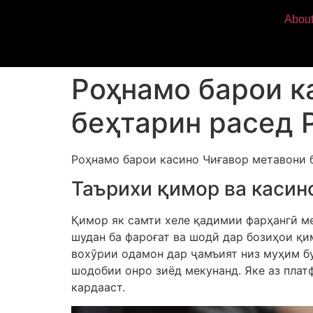
Abou
Роҳнамо барои к
беҳтарин расед 
Роҳнамо барои касино Чиғавор метавони б
Таърихи қимор ва касин
Қимор як самти хеле қадимии фарҳангӣ ме
шудан ба фароғат ва шодӣ дар бозиҳои қи
вохӯрии одамон дар ҷамъият низ муҳим бу
шодобии онро зиёд мекунанд. Яке аз плат
кардааст.