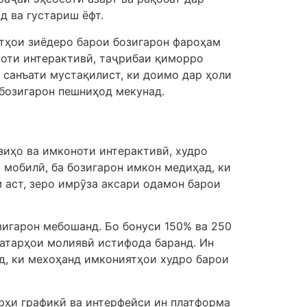
д ва густариш ёфт.
ятҳои зиёдеро барои бозигарон фароҳам
ноти интерактивӣ, таҷрибаи қиморро
 санъати мустақилист, ки доимо дар ҳоли
бозигарон пешниҳод мекунад.
зиҳо ва имконоти интерактивӣ, худро
 мобилӣ, ба бозигарон имкон медиҳад, ки
м аст, зеро имрӯза аксари одамон барои
зигарон мебошанд. Бо бонуси 150% ва 250
хатарҳои молиявӣ истифода баранд. Ин
д, ки мехоҳанд имкониятҳои худро барои
рҳи графикӣ ва интерфейси ин платформа