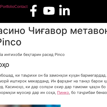
t
Portfolio
Contact
асино Чиғавор метаво
Pinco
а интихоби беҳтарин расед Pinco
оҳо
бошад, ки таърихи он ба замонҳои куҳан бармегардад.
морӣ иштирок мекарданд. Ин фарҳанг на танҳо барои 
д. Касиноҳо, ки дар солҳои охир дар тамоми ҷаҳон бо 
формҳои муосир дар ин соҳа,
Пинко
, бо таҷрибаи бена