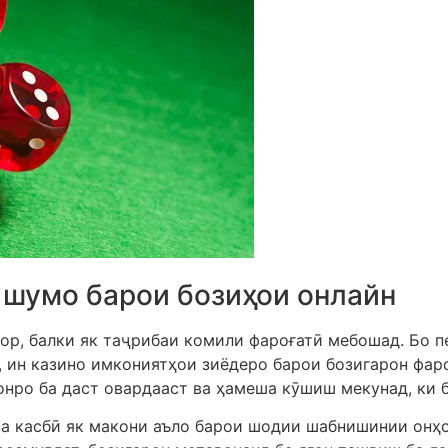
 шумо барои бозиҳои онлайн
ор, балки як таҷрибаи комили фароғатӣ мебошад. Бо п
, ин казино имкониятҳои зиёдеро барои бозигарон фар
онро ба даст овардааст ва ҳамеша кӯшиш мекунад, ки 
ва касбӣ як макони аъло барои шодии шабнишинии онҳ