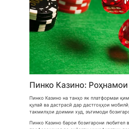
Пинко Казино: Роҳнамои
Пинко Казино на танҳо як платформаи қим
қулай ва дастрасӣ дар дастгоҳҳои мобилӣ
такмилҳои доимии худ, эътимоди бозигар
Пинко Казино барои бозигарони любител 