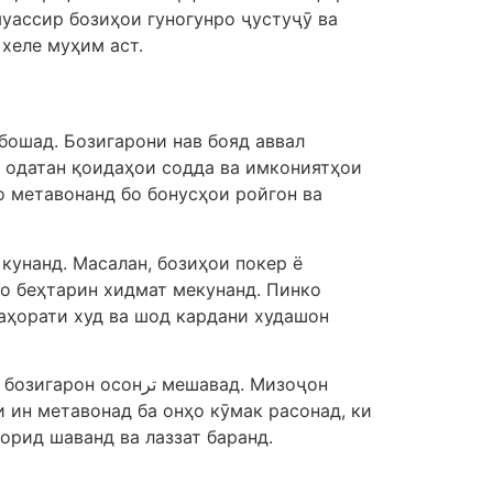
муассир бозиҳои гуногунро ҷустуҷӯ ва
хеле муҳим аст.
бошад. Бозигарони нав бояд аввал
о одатан қоидаҳои содда ва имкониятҳои
о метавонанд бо бонусҳои ройгон ва
кунанд. Масалан, бозиҳои покер ё
ҳо беҳтарин хидмат мекунанд. Пинко
аҳорати худ ва шод кардани худашон
ت мешавад. Мизоҷон
 ин метавонад ба онҳо кӯмак расонад, ки
орид шаванд ва лаззат баранд.