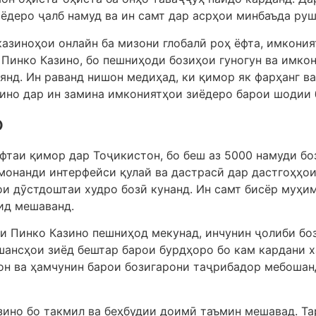
иёдеро ҷалб намуд ва ин самт дар асрҳои минбаъда руш
казиноҳои онлайн ба мизони глобалӣ роҳ ёфта, имкони
Пинко Казино, бо пешниҳоди бозиҳои гуногун ва имко
янд. Ин раванд нишон медиҳад, ки қимор як фарҳанг ва
зино дар ин замина имкониятҳои зиёдеро барои шодии 
о
фтаи қимор дар Тоҷикистон, бо беш аз 5000 намуди бо
 монанди интерфейси қулай ва дастрасӣ дар дастгоҳҳои
ҳои дӯстдоштаи худро бозӣ кунанд. Ин самт бисёр муҳи
ид мешаванд.
и Пинко Казино пешниҳод мекунад, инчунин ҷолиби бо
шансҳои зиёд бештар барои бурдҳоро бо кам кардани 
он ва ҳамчунин барои бозигарони таҷрибадор мебошан
зино бо такмил ва беҳбудии доимӣ таъмин мешавад. Та