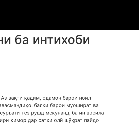
ни ба интихоби
 Аз вақти қадим, одамон барои ноил
ҳавасмандиҳо, балки барои муошират ва
суръати тез рушд мекунанд, ба ин восила
зири қимор дар сатҳи олӣ шӯҳрат пайдо