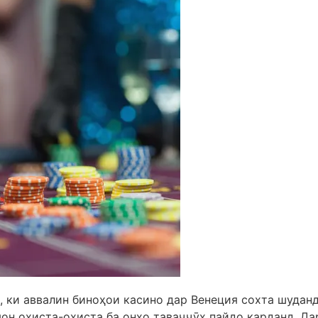
 ки аввалин биноҳои касино дар Венеция сохта шуданд.
мон оҳиста-оҳиста ба онҳо таваҷҷӯҳ пайдо карданд. Да