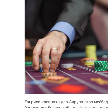
Таърихи касиноҳо дар Аврупо оғоз меёбад,
баргузории бозиҳо табдил ёфтанд, ва ода