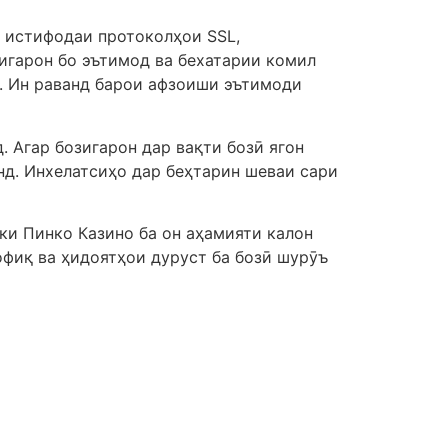
о истифодаи протоколҳои SSL,
игарон бо эътимод ва бехатарии комил
. Ин раванд барои афзоиши эътимоди
 Агар бозигарон дар вақти бозӣ ягон
нд. Инхелатсиҳо дар беҳтарин шеваи сари
ки Пинко Казино ба он аҳамияти калон
офиқ ва ҳидоятҳои дуруст ба бозӣ шурӯъ