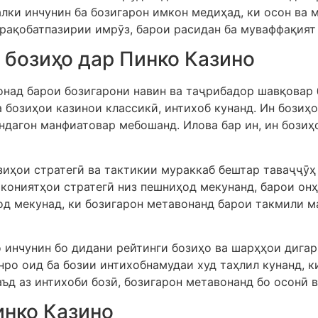
лки инчунин ба бозигарон имкон медиҳад, ки осон ва 
 рақобатпазирии имрӯз, барои расидан ба муваффақият 
 бозиҳо дар Пинко Казино
над барои бозигарони навин ва таҷрибадор шавқовар 
а бозиҳои казинои классикӣ, интихоб кунанд. Ин бозиҳ
ндагон манфиатовар мебошанд. Илова бар ин, ин бозиҳ
иҳои стратегӣ ва тактикии мураккаб бештар таваҷҷӯҳ 
имкониятҳои стратегӣ низ пешниҳод мекунанд, барои он
од мекунад, ки бозигарон метавонанд барои такмили м
н бо дидани рейтинги бозиҳо ва шарҳҳои дигар бозигарон осонر
ро оид ба бозии интихобнамудаи худ таҳлил кунанд, ки
ъд аз интихоби бозӣ, бозигарон метавонанд бо осонӣ в
инко Казино