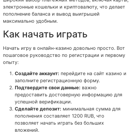
электронные кошельки и криптовалюту, что делает
пополнение баланса и вывод выигрышей
максимально удобным.
Как начать играть
Начать игру в онлайн-казино довольно просто. Вот
пошаговое руководство по регистрации и первому
опыту:
Создайте аккаунт:
перейдите на сайт казино и
заполните регистрационную форму.
Подтвердите свои данные:
важно
предоставить достоверную информацию для
успешной верификации.
Сделайте депозит:
минимальная сумма для
пополнения составляет 1200 RUB, что
позволяет начать играть без больших
вложений.