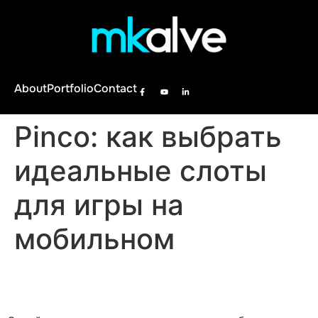
About
Portfolio
Contact
Pinco: как выбрать
идеальные слоты
для игры на
мобильном