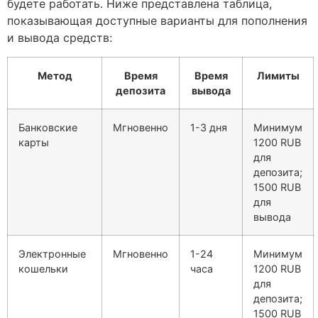
будете работать. Ниже представлена таблица,
показывающая доступные варианты для пополнения
и вывода средств:
Метод
Время
Время
Лимиты
депозита
вывода
Банковские
Мгновенно
1-3 дня
Минимум
карты
1200 RUB
для
депозита;
1500 RUB
для
вывода
Электронные
Мгновенно
1-24
Минимум
кошельки
часа
1200 RUB
для
депозита;
1500 RUB