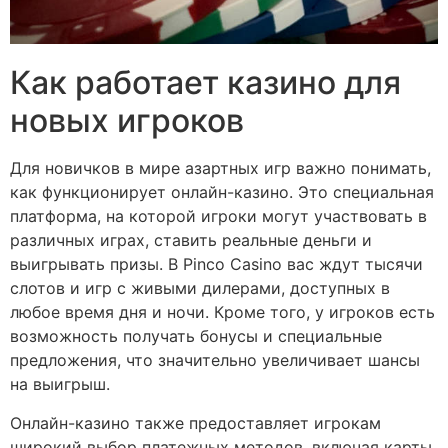
Как работает казино для
новых игроков
Для новичков в мире азартных игр важно понимать,
как функционирует онлайн-казино. Это специальная
платформа, на которой игроки могут участвовать в
различных играх, ставить реальные деньги и
выигрывать призы. В Pinco Casino вас ждут тысячи
слотов и игр с живыми дилерами, доступных в
любое время дня и ночи. Кроме того, у игроков есть
возможность получать бонусы и специальные
предложения, что значительно увеличивает шансы
на выигрыш.
Онлайн-казино также предоставляет игрокам
широкий выбор платежных методов, включая карты,