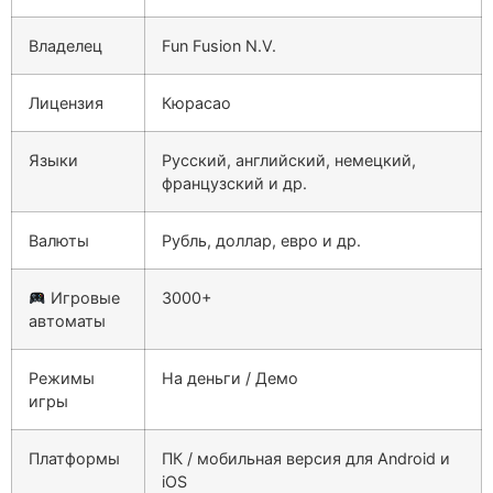
Владелец
Fun Fusion N.V.
Лицензия
Кюрасао
Языки
Русский, английский, немецкий,
французский и др.
Валюты
Рубль, доллар, евро и др.
Игровые
3000+
автоматы
Режимы
На деньги / Демо
игры
Платформы
ПК / мобильная версия для Android и
iOS