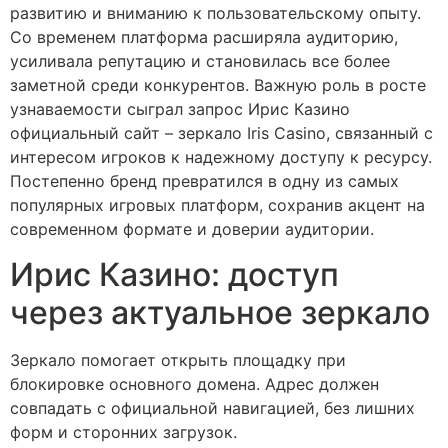
развитию и вниманию к пользовательскому опыту.
Со временем платформа расширяла аудиторию,
усиливала репутацию и становилась все более
заметной среди конкурентов. Важную роль в росте
узнаваемости сыграл запрос Ирис Казино
официальный сайт – зеркало Iris Casino, связанный с
интересом игроков к надежному доступу к ресурсу.
Постепенно бренд превратился в одну из самых
популярных игровых платформ, сохранив акцент на
современном формате и доверии аудитории.
Ирис Казино: доступ
через актуальное зеркало
Зеркало помогает открыть площадку при
блокировке основного домена. Адрес должен
совпадать с официальной навигацией, без лишних
форм и сторонних загрузок.