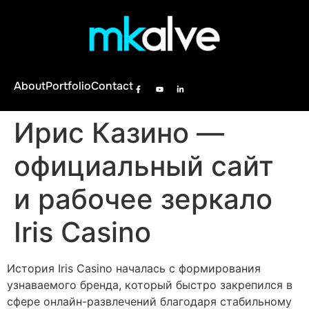
About
Portfolio
Contact
Ирис Казино —
официальный сайт
и рабочее зеркало
Iris Casino
История Iris Casino началась с формирования
узнаваемого бренда, который быстро закрепился в
сфере онлайн-развлечений благодаря стабильному