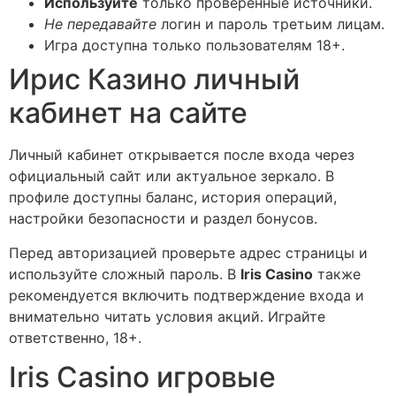
Используйте
только проверенные источники.
Не передавайте
логин и пароль третьим лицам.
Игра доступна только пользователям 18+.
Ирис Казино личный
кабинет на сайте
Личный кабинет открывается после входа через
официальный сайт или актуальное зеркало. В
профиле доступны баланс, история операций,
настройки безопасности и раздел бонусов.
Перед авторизацией проверьте адрес страницы и
используйте сложный пароль. В
Iris Casino
также
рекомендуется включить подтверждение входа и
внимательно читать условия акций. Играйте
ответственно, 18+.
Iris Casino игровые