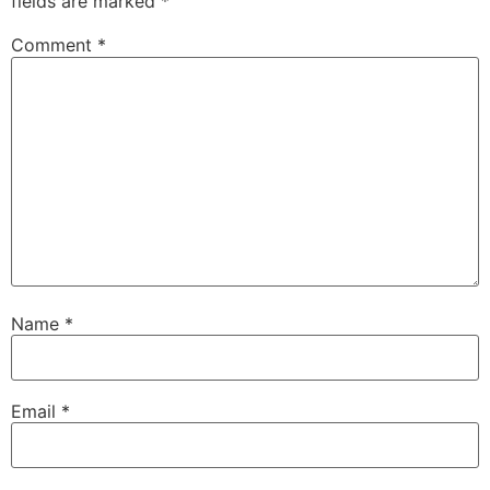
fields are marked
*
Comment
*
Name
*
Email
*