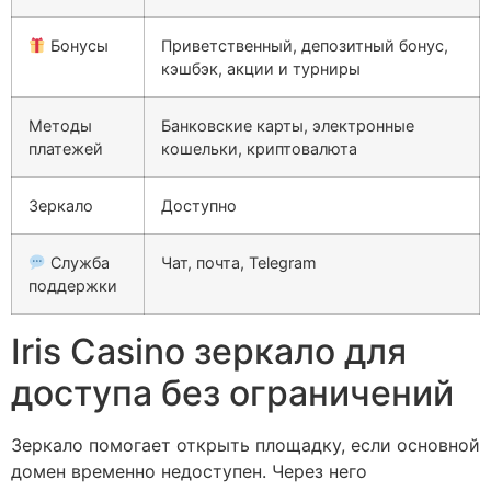
Бонусы
Приветственный, депозитный бонус,
кэшбэк, акции и турниры
Методы
Банковские карты, электронные
платежей
кошельки, криптовалюта
Зеркало
Доступно
Служба
Чат, почта, Telegram
поддержки
Iris Casino зеркало для
доступа без ограничений
Зеркало помогает открыть площадку, если основной
домен временно недоступен. Через него