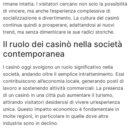
rimane intatta. I visitatori cercano non solo la possibilità
di vincere, ma anche l’esperienza complessiva di
socializzazione e divertimento. La cultura del casinò
continua quindi a prosperare, adattandosi ai nuovi
trend, ma senza dimenticare le sue radici storiche.
Il ruolo dei casinò nella società
contemporanea
I casinò oggi svolgono un ruolo significativo nella
società, andando oltre il semplice intrattenimento. Essi
contribuiscono all’economia locale, generando posti di
lavoro e sostenendo attività commerciali. La presenza
di un casinò in una città può aumentare il turismo,
attirando visitatori desiderosi di vivere un’esperienza
unica. Questo impatto economico è fondamentale in
molte regioni, in particolare in quelle dove altre
industrie sono in declino.