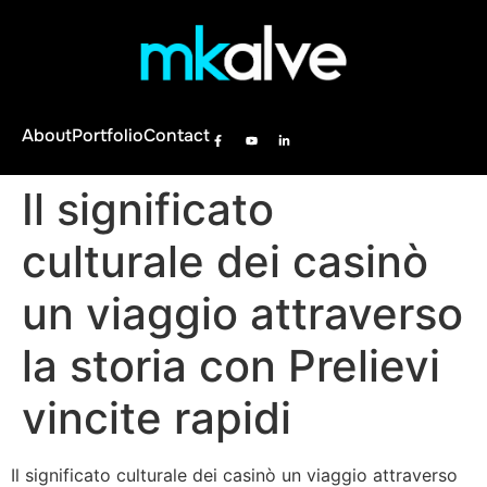
About
Portfolio
Contact
Il significato
culturale dei casinò
un viaggio attraverso
la storia con Prelievi
vincite rapidi
Il significato culturale dei casinò un viaggio attraverso