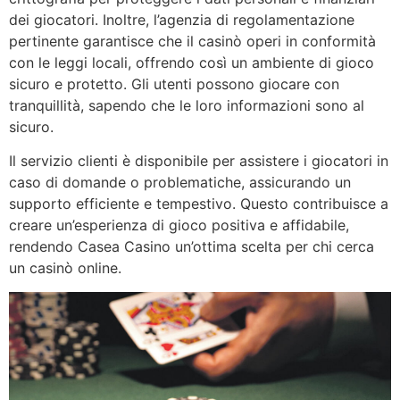
dei giocatori. Inoltre, l’agenzia di regolamentazione
pertinente garantisce che il casinò operi in conformità
con le leggi locali, offrendo così un ambiente di gioco
sicuro e protetto. Gli utenti possono giocare con
tranquillità, sapendo che le loro informazioni sono al
sicuro.
Il servizio clienti è disponibile per assistere i giocatori in
caso di domande o problematiche, assicurando un
supporto efficiente e tempestivo. Questo contribuisce a
creare un’esperienza di gioco positiva e affidabile,
rendendo Casea Casino un’ottima scelta per chi cerca
un casinò online.