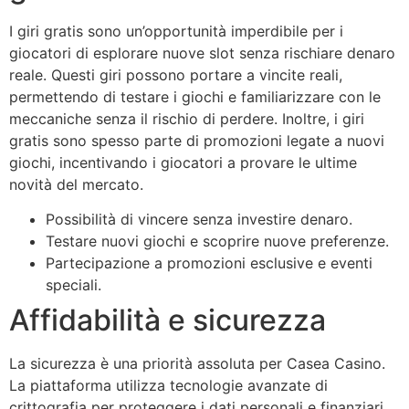
I giri gratis sono un’opportunità imperdibile per i
giocatori di esplorare nuove slot senza rischiare denaro
reale. Questi giri possono portare a vincite reali,
permettendo di testare i giochi e familiarizzare con le
meccaniche senza il rischio di perdere. Inoltre, i giri
gratis sono spesso parte di promozioni legate a nuovi
giochi, incentivando i giocatori a provare le ultime
novità del mercato.
Possibilità di vincere senza investire denaro.
Testare nuovi giochi e scoprire nuove preferenze.
Partecipazione a promozioni esclusive e eventi
speciali.
Affidabilità e sicurezza
La sicurezza è una priorità assoluta per Casea Casino.
La piattaforma utilizza tecnologie avanzate di
crittografia per proteggere i dati personali e finanziari