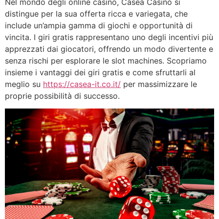
Nel mondo degli online casino, Casea Casino si
distingue per la sua offerta ricca e variegata, che
include un’ampia gamma di giochi e opportunità di
vincita. I giri gratis rappresentano uno degli incentivi più
apprezzati dai giocatori, offrendo un modo divertente e
senza rischi per esplorare le slot machines. Scopriamo
insieme i vantaggi dei giri gratis e come sfruttarli al
meglio su
https://casea-it.co.it/
per massimizzare le
proprie possibilità di successo.