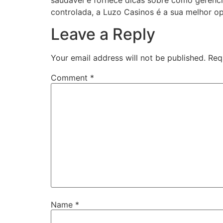
saudável e fornece dicas sobre como gerenci
controlada, a Luzo Casinos é a sua melhor o
Leave a Reply
Your email address will not be published.
Req
Comment
*
Name
*