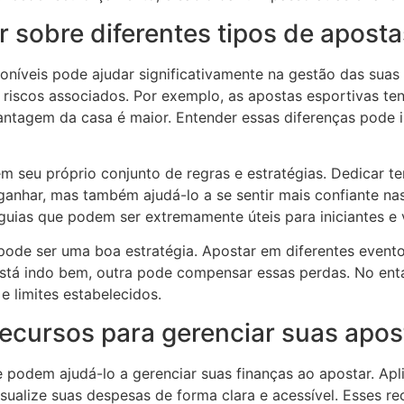
 sobre diferentes tipos de aposta
poníveis pode ajudar significativamente na gestão das sua
e riscos associados. Por exemplo, as apostas esportivas t
tagem da casa é maior. Entender essas diferenças pode i
m seu próprio conjunto de regras e estratégias. Dedicar t
nhar, mas também ajudá-lo a se sentir mais confiante nas
guias que podem ser extremamente úteis para iniciantes e 
s pode ser uma boa estratégia. Apostar em diferentes evento
stá indo bem, outra pode compensar essas perdas. No entan
 limites estabelecidos.
recursos para gerenciar suas apos
e podem ajudá-lo a gerenciar suas finanças ao apostar. Apl
sualize suas despesas de forma clara e acessível. Esses re