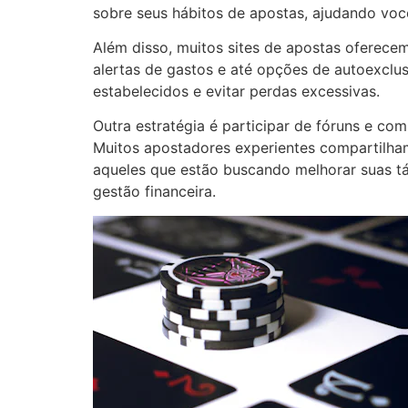
sobre seus hábitos de apostas, ajudando voc
Além disso, muitos sites de apostas oferecem 
alertas de gastos e até opções de autoexclus
estabelecidos e evitar perdas excessivas.
Outra estratégia é participar de fóruns e co
Muitos apostadores experientes compartilham
aqueles que estão buscando melhorar suas tá
gestão financeira.