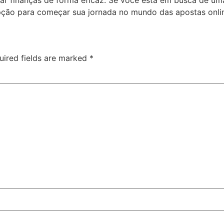
ar finanças de forma eficaz. Se você está em busca de um
pção para começar sua jornada no mundo das apostas onli
uired fields are marked
*