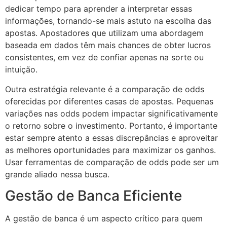
dedicar tempo para aprender a interpretar essas
informações, tornando-se mais astuto na escolha das
apostas. Apostadores que utilizam uma abordagem
baseada em dados têm mais chances de obter lucros
consistentes, em vez de confiar apenas na sorte ou
intuição.
Outra estratégia relevante é a comparação de odds
oferecidas por diferentes casas de apostas. Pequenas
variações nas odds podem impactar significativamente
o retorno sobre o investimento. Portanto, é importante
estar sempre atento a essas discrepâncias e aproveitar
as melhores oportunidades para maximizar os ganhos.
Usar ferramentas de comparação de odds pode ser um
grande aliado nessa busca.
Gestão de Banca Eficiente
A gestão de banca é um aspecto crítico para quem