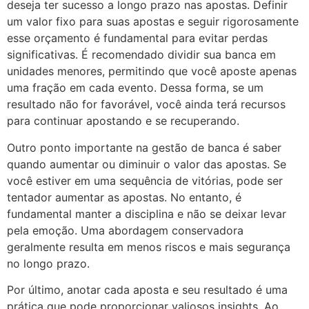
deseja ter sucesso a longo prazo nas apostas. Definir
um valor fixo para suas apostas e seguir rigorosamente
esse orçamento é fundamental para evitar perdas
significativas. É recomendado dividir sua banca em
unidades menores, permitindo que você aposte apenas
uma fração em cada evento. Dessa forma, se um
resultado não for favorável, você ainda terá recursos
para continuar apostando e se recuperando.
Outro ponto importante na gestão de banca é saber
quando aumentar ou diminuir o valor das apostas. Se
você estiver em uma sequência de vitórias, pode ser
tentador aumentar as apostas. No entanto, é
fundamental manter a disciplina e não se deixar levar
pela emoção. Uma abordagem conservadora
geralmente resulta em menos riscos e mais segurança
no longo prazo.
Por último, anotar cada aposta e seu resultado é uma
prática que pode proporcionar valiosos insights. Ao