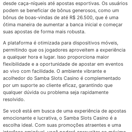
desde caça-níqueis até apostas esportivas. Os usuários
podem se beneficiar de bônus generosos, como um
bônus de boas-vindas de até R$ 26.500, que é uma
ótima maneira de aumentar a banca inicial e começar
suas apostas de forma mais robusta.
A plataforma é otimizada para dispositivos móveis,
permitindo que os jogadores aproveitem a experiência
a qualquer hora e lugar. Isso proporciona maior
flexibilidade e a oportunidade de apostar em eventos
ao vivo com facilidade. O ambiente vibrante e
acolhedor do Samba Slots Casino é complementado
por um suporte ao cliente eficaz, garantindo que
qualquer dúvida ou problema seja rapidamente
resolvido.
Se você está em busca de uma experiência de apostas
emocionante e lucrativa, o Samba Slots Casino é a
escolha ideal. Com suas promoções atraentes e uma
interface amigável, você poderá aproveitar ao máximo