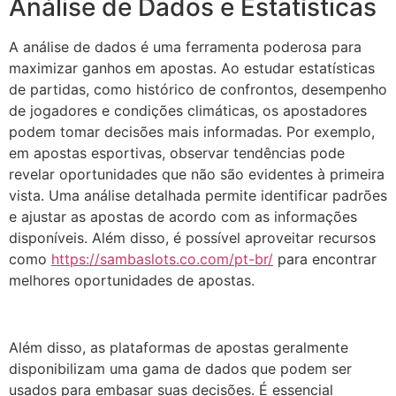
Análise de Dados e Estatísticas
A análise de dados é uma ferramenta poderosa para
maximizar ganhos em apostas. Ao estudar estatísticas
de partidas, como histórico de confrontos, desempenho
de jogadores e condições climáticas, os apostadores
podem tomar decisões mais informadas. Por exemplo,
em apostas esportivas, observar tendências pode
revelar oportunidades que não são evidentes à primeira
vista. Uma análise detalhada permite identificar padrões
e ajustar as apostas de acordo com as informações
disponíveis. Além disso, é possível aproveitar recursos
como
https://sambaslots.co.com/pt-br/
para encontrar
melhores oportunidades de apostas.
Além disso, as plataformas de apostas geralmente
disponibilizam uma gama de dados que podem ser
usados para embasar suas decisões. É essencial