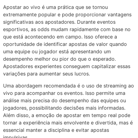
Apostar ao vivo é uma prática que se tornou
extremamente popular e pode proporcionar vantagens
significativas aos apostadores. Durante eventos
esportivos, as odds mudam rapidamente com base no
que está acontecendo em campo. Isso oferece a
oportunidade de identificar apostas de valor quando
uma equipe ou jogador está apresentando um
desempenho melhor ou pior do que o esperado.
Apostadores experientes conseguem capitalizar essas
variações para aumentar seus lucros.
Uma abordagem recomendada é o uso de streaming ao
vivo para acompanhar os eventos. Isso permite uma
análise mais precisa do desempenho das equipes ou
jogadores, possibilitando decisões mais informadas.
Além disso, a emoção de apostar em tempo real pode
tornar a experiência mais envolvente e divertida, mas é
essencial manter a disciplina e evitar apostas
impulsivas.