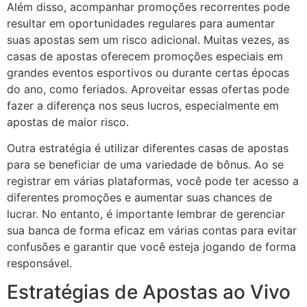
Além disso, acompanhar promoções recorrentes pode
resultar em oportunidades regulares para aumentar
suas apostas sem um risco adicional. Muitas vezes, as
casas de apostas oferecem promoções especiais em
grandes eventos esportivos ou durante certas épocas
do ano, como feriados. Aproveitar essas ofertas pode
fazer a diferença nos seus lucros, especialmente em
apostas de maior risco.
Outra estratégia é utilizar diferentes casas de apostas
para se beneficiar de uma variedade de bônus. Ao se
registrar em várias plataformas, você pode ter acesso a
diferentes promoções e aumentar suas chances de
lucrar. No entanto, é importante lembrar de gerenciar
sua banca de forma eficaz em várias contas para evitar
confusões e garantir que você esteja jogando de forma
responsável.
Estratégias de Apostas ao Vivo