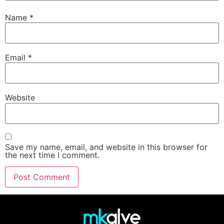
Name
*
Email
*
Website
Save my name, email, and website in this browser for
the next time I comment.