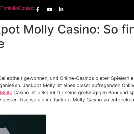
t
Portfolio
Contact
pot Molly Casino: So fi
e
Beliebtheit gewonnen, und Online-Casinos bieten Spielern ei
enießen. Jackpot Molly ist eines dieser aufregenden Online
Molly
Casino ist bekannt für seine großzügigen Boni und sp
e besten Tischspiele im Jackpot Molly Casino zu entdecken