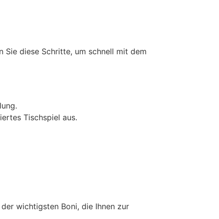
n Sie diese Schritte, um schnell mit dem
lung.
ertes Tischspiel aus.
 der wichtigsten Boni, die Ihnen zur