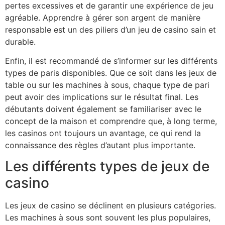
pertes excessives et de garantir une expérience de jeu
agréable. Apprendre à gérer son argent de manière
responsable est un des piliers d’un jeu de casino sain et
durable.
Enfin, il est recommandé de s’informer sur les différents
types de paris disponibles. Que ce soit dans les jeux de
table ou sur les machines à sous, chaque type de pari
peut avoir des implications sur le résultat final. Les
débutants doivent également se familiariser avec le
concept de la maison et comprendre que, à long terme,
les casinos ont toujours un avantage, ce qui rend la
connaissance des règles d’autant plus importante.
Les différents types de jeux de
casino
Les jeux de casino se déclinent en plusieurs catégories.
Les machines à sous sont souvent les plus populaires,