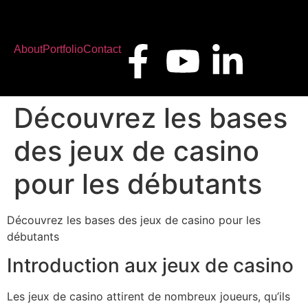
About
Portfolio
Contact
Découvrez les bases
des jeux de casino
pour les débutants
Découvrez les bases des jeux de casino pour les
débutants
Introduction aux jeux de casino
Les jeux de casino attirent de nombreux joueurs, qu’ils