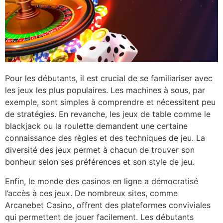
Pour les débutants, il est crucial de se familiariser avec
les jeux les plus populaires. Les machines à sous, par
exemple, sont simples à comprendre et nécessitent peu
de stratégies. En revanche, les jeux de table comme le
blackjack ou la roulette demandent une certaine
connaissance des règles et des techniques de jeu. La
diversité des jeux permet à chacun de trouver son
bonheur selon ses préférences et son style de jeu.
Enfin, le monde des casinos en ligne a démocratisé
l’accès à ces jeux. De nombreux sites, comme
Arcanebet Casino, offrent des plateformes conviviales
qui permettent de jouer facilement. Les débutants