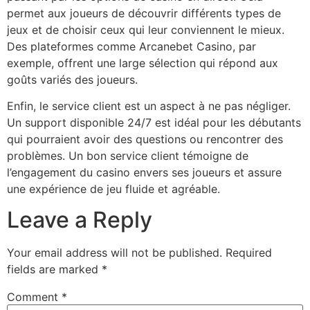
permet aux joueurs de découvrir différents types de
jeux et de choisir ceux qui leur conviennent le mieux.
Des plateformes comme Arcanebet Casino, par
exemple, offrent une large sélection qui répond aux
goûts variés des joueurs.
Enfin, le service client est un aspect à ne pas négliger.
Un support disponible 24/7 est idéal pour les débutants
qui pourraient avoir des questions ou rencontrer des
problèmes. Un bon service client témoigne de
l’engagement du casino envers ses joueurs et assure
une expérience de jeu fluide et agréable.
Leave a Reply
Your email address will not be published.
Required
fields are marked
*
Comment
*