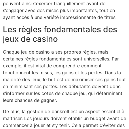
peuvent ainsi s’exercer tranquillement avant de
s’engager avec des mises plus importantes, tout en
ayant accès à une variété impressionnante de titres.
Les règles fondamentales des
jeux de casino
Chaque jeu de casino a ses propres règles, mais
certaines règles fondamentales sont universelles. Par
exemple, il est vital de comprendre comment
fonctionnent les mises, les gains et les pertes. Dans la
majorité des jeux, le but est de maximiser ses gains tout
en minimisant ses pertes. Les débutants doivent donc
s’informer sur les cotes de chaque jeu, qui déterminent
leurs chances de gagner.
De plus, la gestion de bankroll est un aspect essentiel à
maîtriser. Les joueurs doivent établir un budget avant de
commencer à jouer et s’y tenir. Cela permet d’éviter des