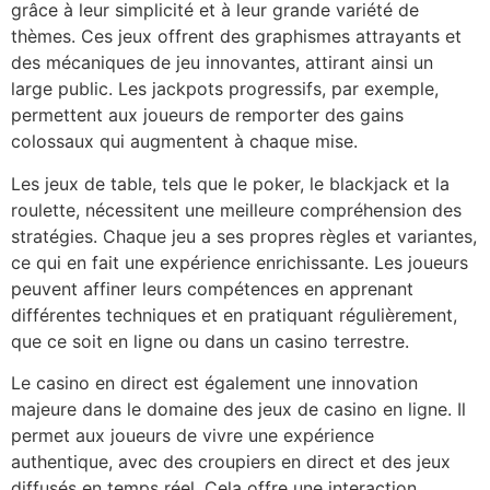
grâce à leur simplicité et à leur grande variété de
thèmes. Ces jeux offrent des graphismes attrayants et
des mécaniques de jeu innovantes, attirant ainsi un
large public. Les jackpots progressifs, par exemple,
permettent aux joueurs de remporter des gains
colossaux qui augmentent à chaque mise.
Les jeux de table, tels que le poker, le blackjack et la
roulette, nécessitent une meilleure compréhension des
stratégies. Chaque jeu a ses propres règles et variantes,
ce qui en fait une expérience enrichissante. Les joueurs
peuvent affiner leurs compétences en apprenant
différentes techniques et en pratiquant régulièrement,
que ce soit en ligne ou dans un casino terrestre.
Le casino en direct est également une innovation
majeure dans le domaine des jeux de casino en ligne. Il
permet aux joueurs de vivre une expérience
authentique, avec des croupiers en direct et des jeux
diffusés en temps réel. Cela offre une interaction