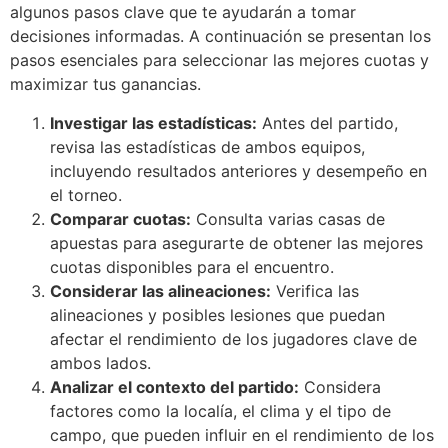
algunos pasos clave que te ayudarán a tomar
decisiones informadas. A continuación se presentan los
pasos esenciales para seleccionar las mejores cuotas y
maximizar tus ganancias.
Investigar las estadísticas:
Antes del partido,
revisa las estadísticas de ambos equipos,
incluyendo resultados anteriores y desempeño en
el torneo.
Comparar cuotas:
Consulta varias casas de
apuestas para asegurarte de obtener las mejores
cuotas disponibles para el encuentro.
Considerar las alineaciones:
Verifica las
alineaciones y posibles lesiones que puedan
afectar el rendimiento de los jugadores clave de
ambos lados.
Analizar el contexto del partido:
Considera
factores como la localía, el clima y el tipo de
campo, que pueden influir en el rendimiento de los