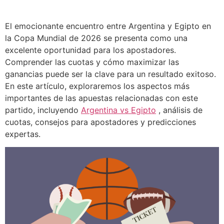
El emocionante encuentro entre Argentina y Egipto en
la Copa Mundial de 2026 se presenta como una
excelente oportunidad para los apostadores.
Comprender las cuotas y cómo maximizar las
ganancias puede ser la clave para un resultado exitoso.
En este artículo, exploraremos los aspectos más
importantes de las apuestas relacionadas con este
partido, incluyendo
Argentina vs Egipto
, análisis de
cuotas, consejos para apostadores y predicciones
expertas.