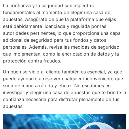
La confianza y la seguridad son aspectos
fundamentales al momento de elegir una casa de
apuestas. Asegúrate de que la plataforma que elijas
esté debidamente licenciada y regulada por las
autoridades pertinentes, lo que proporciona una capa
adicional de seguridad para tus fondos y datos
personales. Además, revisa las medidas de seguridad
que implementan, como la encriptación de datos y la
protección contra fraudes.
Un buen servicio al cliente también es esencial, ya que
puede ayudarte a resolver cualquier inconveniente que
surja de manera rápida y eficaz. No escatimes en
investigar y elegir una casa de apuestas que te brinde la
confianza necesaria para disfrutar plenamente de tus
apuestas.