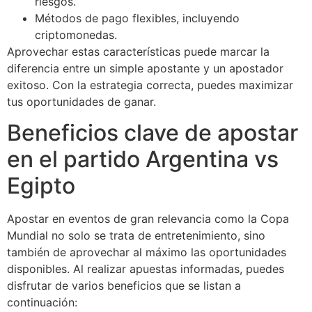
riesgos.
Métodos de pago flexibles, incluyendo
criptomonedas.
Aprovechar estas características puede marcar la
diferencia entre un simple apostante y un apostador
exitoso. Con la estrategia correcta, puedes maximizar
tus oportunidades de ganar.
Beneficios clave de apostar
en el partido Argentina vs
Egipto
Apostar en eventos de gran relevancia como la Copa
Mundial no solo se trata de entretenimiento, sino
también de aprovechar al máximo las oportunidades
disponibles. Al realizar apuestas informadas, puedes
disfrutar de varios beneficios que se listan a
continuación: