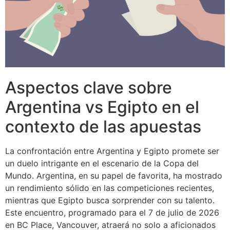
Aspectos clave sobre
Argentina vs Egipto en el
contexto de las apuestas
La confrontación entre Argentina y Egipto promete ser
un duelo intrigante en el escenario de la Copa del
Mundo. Argentina, en su papel de favorita, ha mostrado
un rendimiento sólido en las competiciones recientes,
mientras que Egipto busca sorprender con su talento.
Este encuentro, programado para el 7 de julio de 2026
en BC Place, Vancouver, atraerá no solo a aficionados