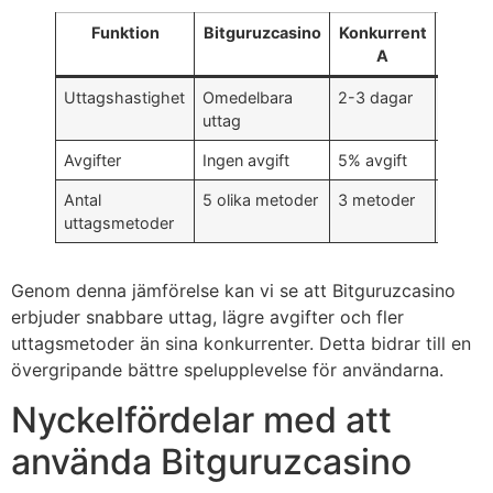
Funktion
Bitguruzcasino
Konkurrent
Konku
A
Uttagshastighet
Omedelbara
2-3 dagar
1-2 da
uttag
Avgifter
Ingen avgift
5% avgift
2% avg
Antal
5 olika metoder
3 metoder
4 met
uttagsmetoder
Genom denna jämförelse kan vi se att Bitguruzcasino
erbjuder snabbare uttag, lägre avgifter och fler
uttagsmetoder än sina konkurrenter. Detta bidrar till en
övergripande bättre spelupplevelse för användarna.
Nyckelfördelar med att
använda Bitguruzcasino