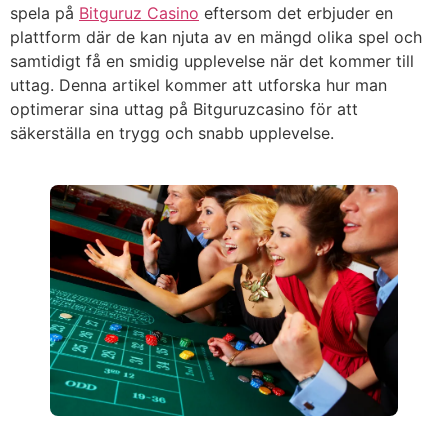
spela på
Bitguruz Casino
eftersom det erbjuder en
plattform där de kan njuta av en mängd olika spel och
samtidigt få en smidig upplevelse när det kommer till
uttag. Denna artikel kommer att utforska hur man
optimerar sina uttag på Bitguruzcasino för att
säkerställa en trygg och snabb upplevelse.