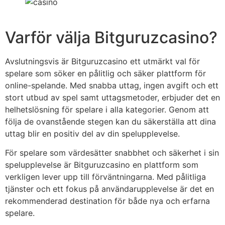
Varför välja Bitguruzcasino?
Avslutningsvis är Bitguruzcasino ett utmärkt val för
spelare som söker en pålitlig och säker plattform för
online-spelande. Med snabba uttag, ingen avgift och ett
stort utbud av spel samt uttagsmetoder, erbjuder det en
helhetslösning för spelare i alla kategorier. Genom att
följa de ovanstående stegen kan du säkerställa att dina
uttag blir en positiv del av din spelupplevelse.
För spelare som värdesätter snabbhet och säkerhet i sin
spelupplevelse är Bitguruzcasino en plattform som
verkligen lever upp till förväntningarna. Med pålitliga
tjänster och ett fokus på användarupplevelse är det en
rekommenderad destination för både nya och erfarna
spelare.