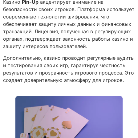
Казино
Pin-Up
акцентирует внимание на
безопасности своих игроков. Платформа использует
современные технологии шифрования, что
обеспечивает защиту личных данных и финансовых
транзакций. Лицензия, полученная в регулирующих
органах, подтверждает законность работы казино и
защиту интересов пользователей.
Дополнительно, казино проводит регулярные аудиты
и тестирования своих игр, гарантируя честность
результатов и прозрачность игрового процесса. Это
создает доверительную атмосферу для игроков.