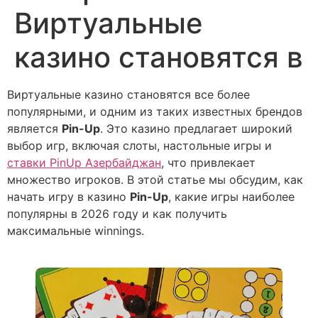
Виртуальные
казино становятся в
Виртуальные казино становятся все более
популярными, и одним из таких известных брендов
является
Pin-Up
. Это казино предлагает широкий
выбор игр, включая слоты, настольные игры и
ставки PinUp Азербайджан
, что привлекает
множество игроков. В этой статье мы обсудим, как
начать игру в казино
Pin-Up
, какие игры наиболее
популярны в 2026 году и как получить
максимальные winnings.