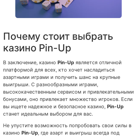
Почему стоит выбрать
казино Pin-Up
В заключение, казино
Pin-Up
является отличной
платформой для всех, кто хочет насладиться
азартными играми и получить шанс на крупные
выигрыши. С разнообразными играми,
высококачественным сервисом и привлекательными
бонусами, оно привлекает множество игроков. Если
вы ищете надежное и безопасное казино,
Pin-Up
станет идеальным выбором для вас.
Не упустите возможность попробовать свои силы в
казино
Pin-Up
, где азарт и выигрыш всегда под