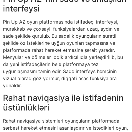
interfeysi
Pin Up AZ oyun platformasında istifadəçi interfeysi,
mürəkkəb və çoxsaylı funksiyalardan uzaq, aydın və
sadə şəkildə qurulub. Bu sadəlik oyunçuların sürətli
şəkildə öz istəklərinə uyğun oyunları tapmasına və
platformada rahat hərəkət etməsinə şərait yaradır.
Menyular və bölmələr loqik ardıcıllıqla yerləşdirilib, bu
da yeni istifadəçilərin belə platformaya tez
uyğunlaşmasını təmin edir. Sadə interfeys həmçinin
vizual olaraq göz yormur, diqqəti əsas funksiyalara
yönəldir.
Rahat naviqasiya ilə istifadənin
üstünlükləri
Rahat naviqasiya sistemləri oyunçuların platformada
sərbəst hərəkət etməsini asanlaşdırır və istədikləri oyun,