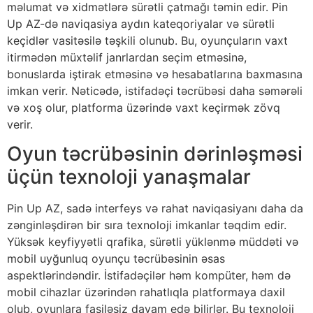
məlumat və xidmətlərə sürətli çatmağı təmin edir. Pin
Up AZ-də naviqasiya aydın kateqoriyalar və sürətli
keçidlər vasitəsilə təşkili olunub. Bu, oyunçuların vaxt
itirmədən müxtəlif janrlardan seçim etməsinə,
bonuslarda iştirak etməsinə və hesabatlarına baxmasına
imkan verir. Nəticədə, istifadəçi təcrübəsi daha səmərəli
və xoş olur, platforma üzərində vaxt keçirmək zövq
verir.
Oyun təcrübəsinin dərinləşməsi
üçün texnoloji yanaşmalar
Pin Up AZ, sadə interfeys və rahat naviqasiyanı daha da
zənginləşdirən bir sıra texnoloji imkanlar təqdim edir.
Yüksək keyfiyyətli qrafika, sürətli yüklənmə müddəti və
mobil uyğunluq oyunçu təcrübəsinin əsas
aspektlərindəndir. İstifadəçilər həm kompüter, həm də
mobil cihazlar üzərindən rahatlıqla platformaya daxil
olub, oyunlara fasiləsiz davam edə bilirlər. Bu texnoloji