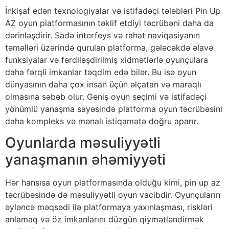
İnkişaf edən texnologiyalar və istifadəçi tələbləri Pin Up
AZ oyun platformasının təklif etdiyi təcrübəni daha da
dərinləşdirir. Sadə interfeys və rahat naviqasiyanın
təməlləri üzərində qurulan platforma, gələcəkdə əlavə
funksiyalar və fərdiləşdirilmiş xidmətlərlə oyunçulara
daha fərqli imkanlar təqdim edə bilər. Bu isə oyun
dünyasının daha çox insan üçün əlçatan və maraqlı
olmasına səbəb olur. Geniş oyun seçimi və istifadəçi
yönümlü yanaşma sayəsində platforma oyun təcrübəsini
daha kompleks və mənalı istiqamətə doğru aparır.
Oyunlarda məsuliyyətli
yanaşmanın əhəmiyyəti
Hər hansısa oyun platformasında olduğu kimi, pin up az
təcrübəsində də məsuliyyətli oyun vacibdir. Oyunçuların
əyləncə məqsədi ilə platformaya yaxınlaşması, riskləri
anlamaq və öz imkanlarını düzgün qiymətləndirmək