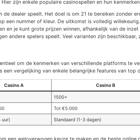
. Hier zijn enkele populaire casinospellen en hun kenmerken
n de dealer speelt. Het doel is om 21 te bereiken zonder e
op een nummer of kleur. De uitkomst is volledig willekeurig.
n en je kunt grote prijzen winnen, afhankelijk van de inzet 
gen andere spelers speelt. Veel varianten zijn beschikbaar,
ssentieel om de kenmerken van verschillende platforms te ver
 een vergelijking van enkele belangrijke features van top o
Casino A
Casino B
1500+
00
Tot €5.000
 uur)
Standaard (1-3 dagen)
om een weloverwogen keuze te maken en de beste online cas