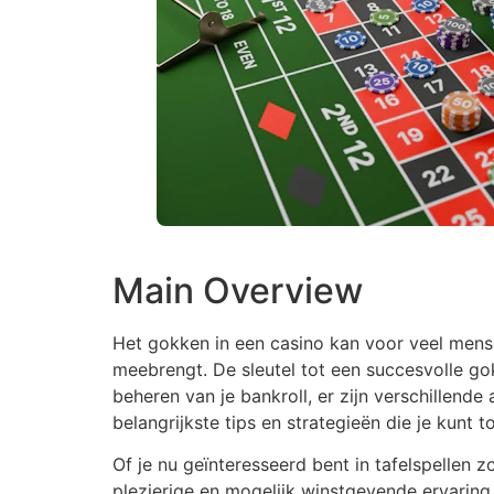
Main Overview
Het gokken in een casino kan voor veel mensen
meebrengt. De sleutel tot een succesvolle goke
beheren van je bankroll, er zijn verschillend
belangrijkste tips en strategieën die je kunt
Of je nu geïnteresseerd bent in tafelspellen 
plezierige en mogelijk winstgevende ervaring 