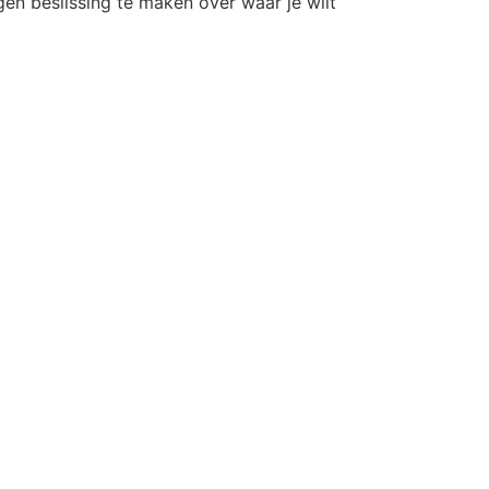
en beslissing te maken over waar je wilt