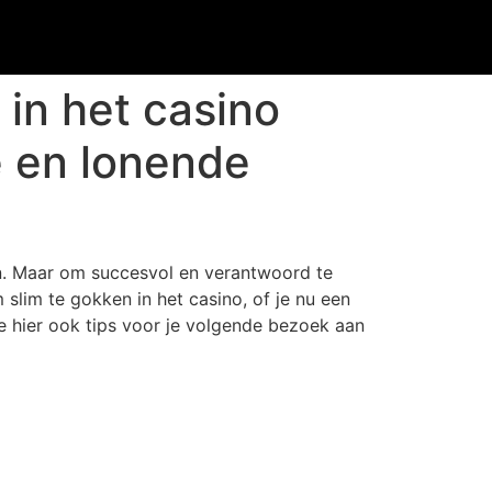
 in het casino
 en lonende
gen. Maar om succesvol en verantwoord te
 slim te gokken in het casino, of je nu een
je hier ook tips voor je volgende bezoek aan