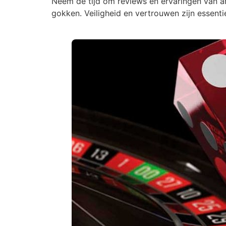
Neem de tijd om reviews en ervaringen van an
gokken. Veiligheid en vertrouwen zijn essenti