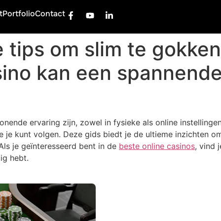
t
Portfolio
Contact
 tips om slim te gokken
sino kan een spannende
nende ervaring zijn, zowel in fysieke als online instellin
ie je kunt volgen. Deze gids biedt je de ultieme inzichten om
Als je geïnteresseerd bent in de
beste online casinos
, vind 
dig hebt.