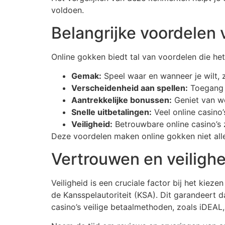
voldoen.
Belangrijke voordelen 
Online gokken biedt tal van voordelen die het
Gemak:
Speel waar en wanneer je wilt, z
Verscheidenheid aan spellen:
Toegang t
Aantrekkelijke bonussen:
Geniet van we
Snelle uitbetalingen:
Veel online casino’
Veiligheid:
Betrouwbare online casino’s 
Deze voordelen maken online gokken niet allee
Vertrouwen en veilighe
Veiligheid is een cruciale factor bij het kieze
de Kansspelautoriteit (KSA). Dit garandeert d
casino’s veilige betaalmethoden, zoals iDEAL