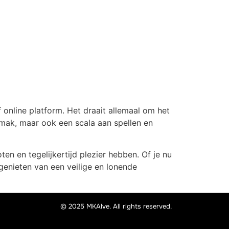
 online platform. Het draait allemaal om het
gemak, maar ook een scala aan spellen en
en en tegelijkertijd plezier hebben. Of je nu
 genieten van een veilige en lonende
© 2025 MKAlve. All rights reserved.