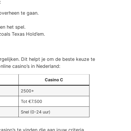
:
roverheen te gaan.
en het spel.
 zoals Texas Hold’em.
gelijken. Dit helpt je om de beste keuze te
nline casino’s in Nederland:
Casino C
2500+
Tot €7.500
Snel (0-24 uur)
ino’s te vinden die aan jouw criteria