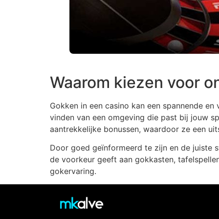
Waarom kiezen voor o
Gokken in een casino kan een spannende en ver
vinden van een omgeving die past bij jouw spe
aantrekkelijke bonussen, waardoor ze een uit
Door goed geïnformeerd te zijn en de juiste s
de voorkeur geeft aan gokkasten, tafelspellen
gokervaring.