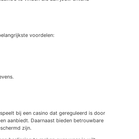
belangrijkste voordelen:
evens.
e speelt bij een casino dat gereguleerd is door
ellen aanbiedt. Daarnaast bieden betrouwbare
schermd zijn.