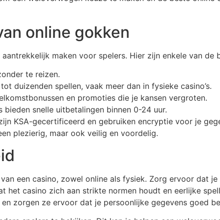
van online gokken
 aantrekkelijk maken voor spelers. Hier zijn enkele van de 
onder te reizen.
ot duizenden spellen, vaak meer dan in fysieke casino’s.
lkomstbonussen en promoties die je kansen vergroten.
s bieden snelle uitbetalingen binnen 0-24 uur.
zijn KSA-gecertificeerd en gebruiken encryptie voor je geg
n plezierig, maar ook veilig en voordelig.
id
n van een casino, zowel online als fysiek. Zorg ervoor dat j
at het casino zich aan strikte normen houdt en eerlijke sp
, en zorgen ze ervoor dat je persoonlijke gegevens goed be