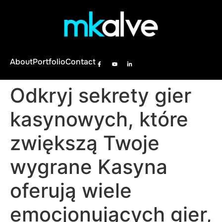
About
Portfolio
Contact
Odkryj sekrety gier
kasynowych, które
zwiększą Twoje
wygrane Kasyna
oferują wiele
emocjonujących gier,