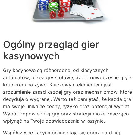
Ogólny przegląd gier
kasynowych
Gry kasynowe są różnorodne, od klasycznych
automatów, przez gry stołowe, aż po nowoczesne gry z
krupierem na żywo. Kluczowym elementem jest
zrozumienie zasad każdej gry oraz mechanizmów, które
decydują o wygranej. Warto też pamiętać, że każda gra
ma swoje unikalne cechy, ryzyko oraz potencjał wypłat.
Wybór odpowiedniej gry oraz strategii może znacząco
wpłynąć na Twoje doświadczenia w kasynie.
Współczesne kasyna online stają się coraz bardziej