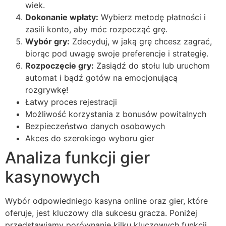
wiek.
Dokonanie wpłaty:
Wybierz metodę płatności i
zasili konto, aby móc rozpocząć grę.
Wybór gry:
Zdecyduj, w jaką grę chcesz zagrać,
biorąc pod uwagę swoje preferencje i strategię.
Rozpoczęcie gry:
Zasiądź do stołu lub uruchom
automat i bądź gotów na emocjonującą
rozgrywkę!
Łatwy proces rejestracji
Możliwość korzystania z bonusów powitalnych
Bezpieczeństwo danych osobowych
Akces do szerokiego wyboru gier
Analiza funkcji gier
kasynowych
Wybór odpowiedniego kasyna online oraz gier, które
oferuje, jest kluczowy dla sukcesu gracza. Poniżej
przedstawiamy porównanie kilku kluczowych funkcji,