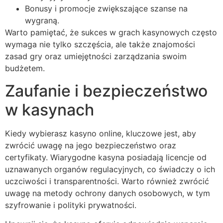
Bonusy i promocje zwiększające szanse na
wygraną.
Warto pamiętać, że sukces w grach kasynowych często
wymaga nie tylko szczęścia, ale także znajomości
zasad gry oraz umiejętności zarządzania swoim
budżetem.
Zaufanie i bezpieczeństwo
w kasynach
Kiedy wybierasz kasyno online, kluczowe jest, aby
zwrócić uwagę na jego bezpieczeństwo oraz
certyfikaty. Wiarygodne kasyna posiadają licencje od
uznawanych organów regulacyjnych, co świadczy o ich
uczciwości i transparentności. Warto również zwrócić
uwagę na metody ochrony danych osobowych, w tym
szyfrowanie i polityki prywatności.