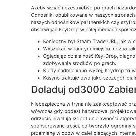
Ażeby wziąć uczestnictwo po grach hazardowy
Odnośniki opublikowane w naszych stronach s
naszych odnośników partnerskich czy szyfró
obserwując KeyDrop w całej mediach społecz
Konieczny był Steam Trade URL, jak w ce
Wyszukać w tamtym miejscu można takż
Oglądając działalność Key-Drop, diagn
zdobywania środków po grach.
Kiedy nadmieniono wyżej, Keydrop to wi
Kasyno traktuje owo jako szczegół loja
Doładuj od3000 Zabi
Niebezpieczna witryna nie zaakceptować prz
wówczas gdy podest hazardowa, projektowana
odrzucić niwelują kłopotu niejawności algo
sponsorowane treści, co tworzyło ogromny s
przemianę widzów w całej płacących intern