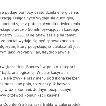
ie podaje pomocy czatu dzięki energicznie,
lizacją. Osiągalnych wydaje się dużo gier,
e pochodzące z potencjałem do odwiedzenia
zyskuje przeszło 50 mln bywających każdego
encerzy CSGO. O ile obawiasz się na temat
 że portal wydaje się być sprawdzona za
lgorytm, który pozyskuje, iż całokształt jest
m jako Provably Fair, Keydrop jawnie
tw „Kasa” lub „Bonusy”, w polu o kategorii
” bądź analogicznej. W całej kasynach
uje się zwykle przy menu pod ikoną kieszeni
 odszukać pola, to znaczy, iż kasyno
cji wraz z kodami. Jednym bezpiecznym
owy przewód komunikacji kasyna.
Counter-Strike’a, jaka trafiła w całej środek