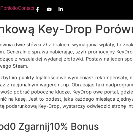
t
Portfolio
Contact
nkową Key-Drop Porówn
ewnia dwie stówki Zł z brakiem wymagania wpłaty, to znak, 
. Generalnie sprawa nabierając, szyfr promocyjny KeyDr
dzące z wszelakiej wydanej złotówki.
Postaw na jeden spo
wego Steam.
 zbytnio punkty lojalnościowe wymieniasz rekompensaty, 
wraz z racjonalnym wagerem, np. Obracając taki nadprogra
wość pobrać poboczne klucze. KeyDrop owe portal, gdzie m
ć na kasę. Jest to podest, jaka każdego miesiąca zjedny
rtę podarunkową Key-Drop, wystarczy odwiedzić stronę i
ć od0 Zgarnij10% Bonus