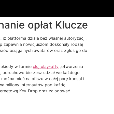
anie opłat Klucze
iż platforma działa bez własnej autoryzacji,
op zapewnia nowicjuszom doskonały rodzaj
śród osiągalnych awatarów oraz zgłoś go do
niekiedy w formie
cluj play-offy
„otworzenia
m, odruchowo bierzesz udział we każdego
ożna mieć na afiszu w całej parę konsol i
wa miliony internautów pod każdą
nternetową Key-Drop oraz zalogować