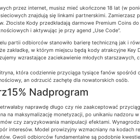
ch przez internet, musisz mieć ukończone 18 lat (w poniek
ieciowych znajdują się linkami partnerskimi. Zamierzasz 
w. Złociste Kody przedkładają darmowe Premium Coins do 
nościowych i aktywując je przy agend „Use Code”.
lu partii odbiorców stanowiło barierę techniczną jak i ró
e zakładkę, w którym miejscu będą kody atrakcyjne Key 
ozujemy wzrastające zaciekawienie młodych starszawych,
tryna, która codziennie przyciąga tysiące fanów spośród c
lnościowy, an odrzucić zachętę dla nowatorskich osób.
erz15% Nadprogram
etrwałaby naprawdę długo czy nie zaakceptować przyciągn
 na maksymalizację monetyzacji, po unikaniu nadzoru w za
rytmów czy zaryzykowania manipulacji efektami. Wynagrodz
pór interesów. Model prowizyjny wzmacniany na kodach r
autów. Gwoli odbiorców fundamentalne są podobnie kwesti