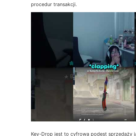
procedur transakcji.
Key-Drop jest to cyfrowa podest sprzedaży ja