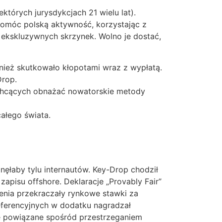
tórych jurysdykcjach 21 wielu lat).
pomóc polską aktywność, korzystając z
ekskluzywnych skrzynek. Wolno je dostać,
wnież skutkowało kłopotami wraz z wypłatą.
Drop.
 chcących obnażać nowatorskie metody
ałego świata.
ęłaby tylu internautów. Key-Drop chodził
pisu offshore. Deklaracje „Provably Fair”
enia przekraczały rynkowe stawki za
eferencyjnych w dodatku nagradzał
e powiązane spośród przestrzeganiem