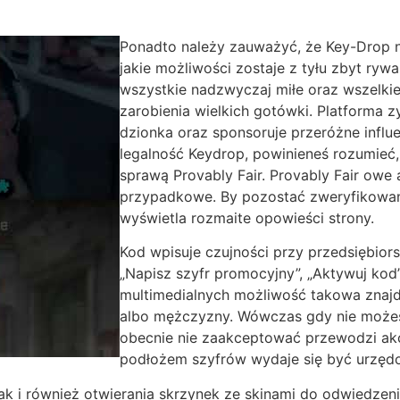
Ponadto należy zauważyć, że Key-Drop n
jakie możliwości zostaje z tyłu zbyt rywa
wszystkie nadzwyczaj miłe oraz wszelki
zarobienia wielkich gotówki. Platforma 
dzionka oraz sponsoruje przeróżne influ
legalność Keydrop, powinieneś rozumieć,
sprawą Provably Fair. Provably Fair owe a
przypadkowe. By pozostać zweryfikowany
wyświetla rozmaite opowieści strony.
Kod wpisuje czujności przy przedsiębiors
„Napisz szyfr promocyjny”, „Aktywuj kod
multimedialnych możliwość takowa znajd
albo mężczyzny. Wówczas gdy nie możesz
obecnie nie zaakceptować przewodzi ak
podłożem szyfrów wydaje się być urzęd
k i również otwierania skrzynek ze skinami do odwiedzenia 