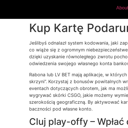
Abou
Kup Kartę Podaru
Jeślibyś odnalazł system kodowania, jaki zap
co wiąże się z ogromnym niebezpieczeństwem
dzięki uzyskanie równoległego zwrotu pocho
odwiedzenia swojego własnego konta banko
Rabona lub LV BET mają aplikacje, w których
skrzyni”. Korzystaj z bonusów powitalnych 
eventach dotyczących obrotem, jak ma możli
wygrywać skórki CSGO, jakie możemy wymieni
szerokością geograficzną. By aktywować ka
baczności pod własne konto.
Cluj play-offy – Wpła