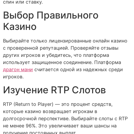
спин или ставку.
Выбор Правильного
Казино
Выбирайте только лицензированные онлайн казино
с проверенной репутацией. Проверяйте отзывы
других игроков и убедитесь, что платформа
использует защищенное соединение. Платформа
драгон мани
считается одной из надежных среди
игроков.
Изучение RTP Слотов
RTP (Return to Player) — это процент средств,
которые казино возвращает игрокам в
долгосрочной перспективе. Выбирайте слоты с RTP
не менее 96%. Это увеличивает ваши шансы на
получение постоянных выплат.